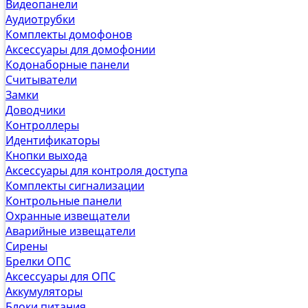
Видеопанели
Аудиотрубки
Комплекты домофонов
Аксессуары для домофонии
Кодонаборные панели
Считыватели
Замки
Доводчики
Контроллеры
Идентификаторы
Кнопки выхода
Аксессуары для контроля доступа
Комплекты сигнализации
Контрольные панели
Охранные извещатели
Аварийные извещатели
Сирены
Брелки ОПС
Аксессуары для ОПС
Аккумуляторы
Блоки питания