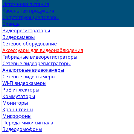
Источники питания
Кабельная продукция
Сопутствующие товары
Бренды
Видеорегистраторы
Видеокамеры
Сетевое оборудование
Аксессуары для видеонаблюдения
Гибридные видеорегистраторы
Сетевые видеорегистраторы
Аналоговые видеокамеры
Сетевые видеокамеры
Wi-Fi видеокамеры
PoE-инжекторы
Коммутаторы
Мониторы
Кронштейны
Микрофоны
Передатчики сигнала
Видеодомофоны