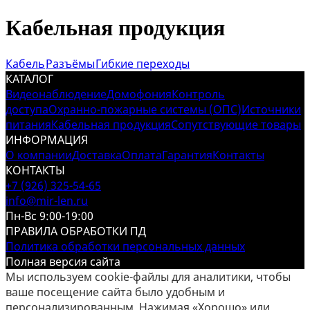
Кабельная продукция
Кабель
Разъёмы
Гибкие переходы
КАТАЛОГ
Видеонаблюдение
Домофония
Контроль
доступа
Охранно-пожарные системы (ОПС)
Источники
питания
Кабельная продукция
Сопутствующие товары
ИНФОРМАЦИЯ
О компании
Доставка
Оплата
Гарантия
Контакты
КОНТАКТЫ
+7 (926) 325-54-65
info@mir-len.ru
Пн-Вс 9:00-19:00
ПРАВИЛА ОБРАБОТКИ ПД
Политика обработки персональных данных
Полная версия сайта
Мы используем cookie-файлы для аналитики, чтобы
ваше посещение сайта было удобным и
персонализированным. Нажимая «Хорошо» или