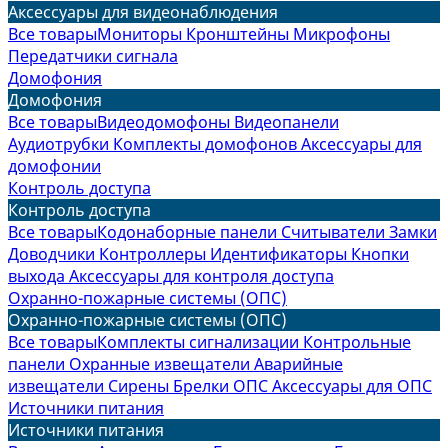
Аксессуары для видеонаблюдения
Все товары
Мониторы
Кронштейны
Микрофоны
Передатчики сигнала
Домофония
Домофония
Все товары
Видеодомофоны
Видеопанели
Аудиотрубки
Комплекты домофонов
Аксессуары для
домофонии
Контроль доступа
Контроль доступа
Все товары
Кодонаборные панели
Считыватели
Замки
Доводчики
Контроллеры
Идентификаторы
Кнопки
выхода
Аксессуары для контроля доступа
Охранно-пожарные системы (ОПС)
Охранно-пожарные системы (ОПС)
Все товары
Комплекты сигнализации
Контрольные
панели
Охранные извещатели
Аварийные
извещатели
Сирены
Брелки ОПС
Аксессуары для ОПС
Источники питания
Источники питания