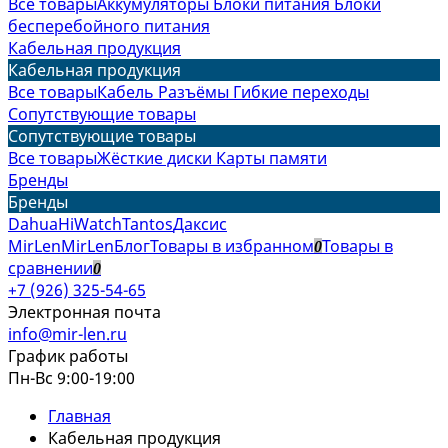
Все товары
Аккумуляторы
Блоки питания
Блоки
бесперебойного питания
Кабельная продукция
Кабельная продукция
Все товары
Кабель
Разъёмы
Гибкие переходы
Сопутствующие товары
Сопутствующие товары
Все товары
Жёсткие диски
Карты памяти
Бренды
Бренды
Dahua
HiWatch
Tantos
Даксис
MirLen
MirLen
Блог
Товары в избранном
Товары в
0
сравнении
0
+7 (926) 325-54-65
Электронная почта
info@mir-len.ru
График работы
Пн-Вс 9:00-19:00
Главная
Кабельная продукция