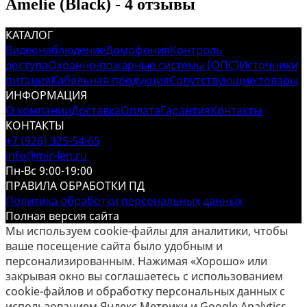
Amelie (Black) - 4 отзывы
КАТАЛОГ
Видеонаблюдение
Домофония
Контроль
доступа
Охранно-пожарные системы (ОПС)
Источники
питания
Кабельная продукция
Сопутствующие товары
ИНФОРМАЦИЯ
О компании
Доставка
Оплата
Гарантия
Контакты
КОНТАКТЫ
+7 (926) 325-54-65
info@mir-len.ru
Пн-Вс 9:00-19:00
ПРАВИЛА ОБРАБОТКИ ПД
Политика обработки персональных данных
Полная версия сайта
Мы используем cookie-файлы для аналитики, чтобы
ваше посещение сайта было удобным и
персонализированным. Нажимая «Хорошо» или
закрывая окно вы соглашаетесь с использованием
cookie-файлов и обработку персональных данных с
использованием Яндекс.Метрики и Google Analytics.