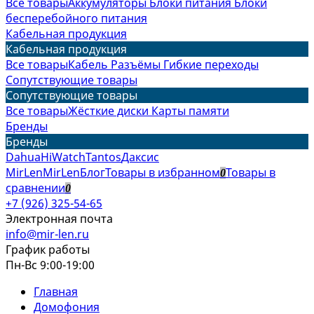
Все товары
Аккумуляторы
Блоки питания
Блоки
бесперебойного питания
Кабельная продукция
Кабельная продукция
Все товары
Кабель
Разъёмы
Гибкие переходы
Сопутствующие товары
Сопутствующие товары
Все товары
Жёсткие диски
Карты памяти
Бренды
Бренды
Dahua
HiWatch
Tantos
Даксис
MirLen
MirLen
Блог
Товары в избранном
Товары в
0
сравнении
0
+7 (926) 325-54-65
Электронная почта
info@mir-len.ru
График работы
Пн-Вс 9:00-19:00
Главная
Домофония