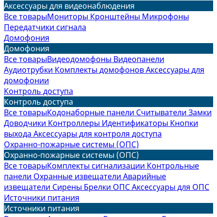
Аксессуары для видеонаблюдения
Все товары
Мониторы
Кронштейны
Микрофоны
Передатчики сигнала
Домофония
Домофония
Все товары
Видеодомофоны
Видеопанели
Аудиотрубки
Комплекты домофонов
Аксессуары для
домофонии
Контроль доступа
Контроль доступа
Все товары
Кодонаборные панели
Считыватели
Замки
Доводчики
Контроллеры
Идентификаторы
Кнопки
выхода
Аксессуары для контроля доступа
Охранно-пожарные системы (ОПС)
Охранно-пожарные системы (ОПС)
Все товары
Комплекты сигнализации
Контрольные
панели
Охранные извещатели
Аварийные
извещатели
Сирены
Брелки ОПС
Аксессуары для ОПС
Источники питания
Источники питания