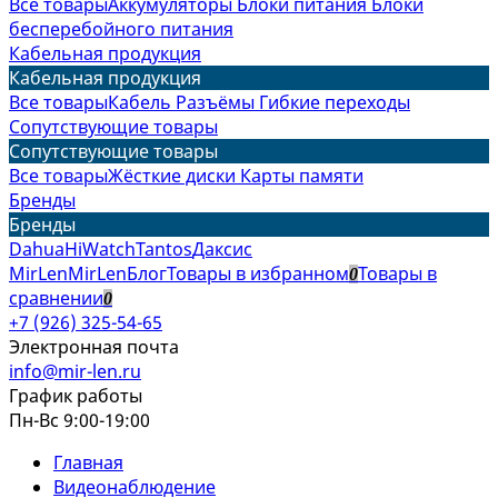
Все товары
Аккумуляторы
Блоки питания
Блоки
бесперебойного питания
Кабельная продукция
Кабельная продукция
Все товары
Кабель
Разъёмы
Гибкие переходы
Сопутствующие товары
Сопутствующие товары
Все товары
Жёсткие диски
Карты памяти
Бренды
Бренды
Dahua
HiWatch
Tantos
Даксис
MirLen
MirLen
Блог
Товары в избранном
Товары в
0
сравнении
0
+7 (926) 325-54-65
Электронная почта
info@mir-len.ru
График работы
Пн-Вс 9:00-19:00
Главная
Видеонаблюдение