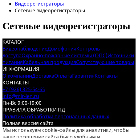
Видеорегистраторы
Сетевые видеорегистраторы
Сетевые видеорегистраторы
КАТАЛОГ
Видеонаблюдение
Домофония
Контроль
доступа
Охранно-пожарные системы (ОПС)
Источники
питания
Кабельная продукция
Сопутствующие товары
ИНФОРМАЦИЯ
О компании
Доставка
Оплата
Гарантия
Контакты
КОНТАКТЫ
+7 (926) 325-54-65
info@mir-len.ru
Пн-Вс 9:00-19:00
ПРАВИЛА ОБРАБОТКИ ПД
Политика обработки персональных данных
Полная версия сайта
Мы используем cookie-файлы для аналитики, чтобы
ваше посещение сайта было удобным и