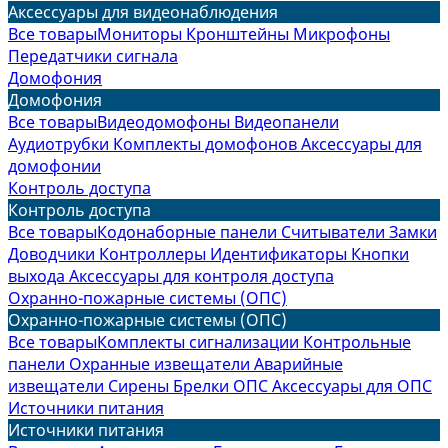
Аксессуары для видеонаблюдения
Все товары
Мониторы
Кронштейны
Микрофоны
Передатчики сигнала
Домофония
Домофония
Все товары
Видеодомофоны
Видеопанели
Аудиотрубки
Комплекты домофонов
Аксессуары для
домофонии
Контроль доступа
Контроль доступа
Все товары
Кодонаборные панели
Считыватели
Замки
Доводчики
Контроллеры
Идентификаторы
Кнопки
выхода
Аксессуары для контроля доступа
Охранно-пожарные системы (ОПС)
Охранно-пожарные системы (ОПС)
Все товары
Комплекты сигнализации
Контрольные
панели
Охранные извещатели
Аварийные
извещатели
Сирены
Брелки ОПС
Аксессуары для ОПС
Источники питания
Источники питания