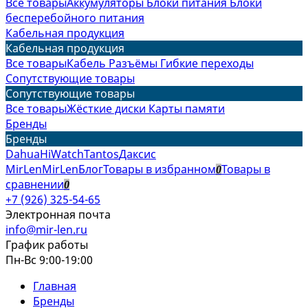
Все товары
Аккумуляторы
Блоки питания
Блоки
бесперебойного питания
Кабельная продукция
Кабельная продукция
Все товары
Кабель
Разъёмы
Гибкие переходы
Сопутствующие товары
Сопутствующие товары
Все товары
Жёсткие диски
Карты памяти
Бренды
Бренды
Dahua
HiWatch
Tantos
Даксис
MirLen
MirLen
Блог
Товары в избранном
Товары в
0
сравнении
0
+7 (926) 325-54-65
Электронная почта
info@mir-len.ru
График работы
Пн-Вс 9:00-19:00
Главная
Бренды