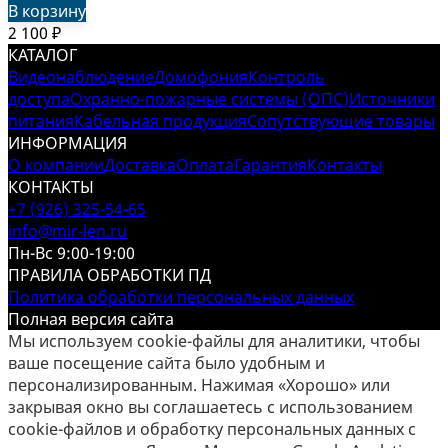
В корзину
2 100
₽
КАТАЛОГ
Видеонаблюдение
Домофония
Контроль
доступа
Охранно-пожарные системы (ОПС)
Источники
питания
Кабельная продукция
Сопутствующие товары
ИНФОРМАЦИЯ
О компании
Доставка
Оплата
Гарантия
Контакты
КОНТАКТЫ
+7 (926) 325-54-65
info@mir-len.ru
Пн-Вс 9:00-19:00
ПРАВИЛА ОБРАБОТКИ ПД
Политика обработки персональных данных
Полная версия сайта
Мы используем cookie-файлы для аналитики, чтобы
ваше посещение сайта было удобным и
персонализированным. Нажимая «Хорошо» или
закрывая окно вы соглашаетесь с использованием
cookie-файлов и обработку персональных данных с