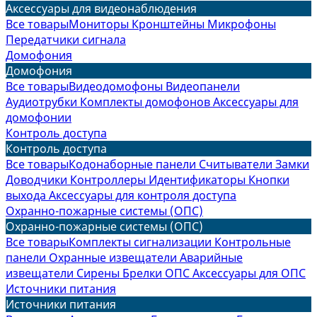
Аксессуары для видеонаблюдения
Все товары
Мониторы
Кронштейны
Микрофоны
Передатчики сигнала
Домофония
Домофония
Все товары
Видеодомофоны
Видеопанели
Аудиотрубки
Комплекты домофонов
Аксессуары для
домофонии
Контроль доступа
Контроль доступа
Все товары
Кодонаборные панели
Считыватели
Замки
Доводчики
Контроллеры
Идентификаторы
Кнопки
выхода
Аксессуары для контроля доступа
Охранно-пожарные системы (ОПС)
Охранно-пожарные системы (ОПС)
Все товары
Комплекты сигнализации
Контрольные
панели
Охранные извещатели
Аварийные
извещатели
Сирены
Брелки ОПС
Аксессуары для ОПС
Источники питания
Источники питания