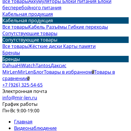
Все товары
Аккумуляторы
Блоки питания
Блоки
бесперебойного питания
Кабельная продукция
Кабельная продукция
Все товары
Кабель
Разъёмы
Гибкие переходы
Сопутствующие товары
Сопутствующие товары
Все товары
Жёсткие диски
Карты памяти
Бренды
Бренды
Dahua
HiWatch
Tantos
Даксис
MirLen
MirLen
Блог
Товары в избранном
Товары в
0
сравнении
0
+7 (926) 325-54-65
Электронная почта
info@mir-len.ru
График работы
Пн-Вс 9:00-19:00
Главная
Видеонаблюдение