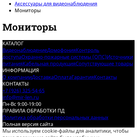
Аксессуары для видеонаблюдения
Мониторы
Мониторы
КАТАЛОГ
Видеонаблюдение
Домофония
Контроль
доступа
Охранно-пожарные системы (ОПС)
Источники
питания
Кабельная продукция
Сопутствующие товары
ИНФОРМАЦИЯ
О компании
Доставка
Оплата
Гарантия
Контакты
КОНТАКТЫ
+7 (926) 325-54-65
info@mir-len.ru
Пн-Вс 9:00-19:00
ПРАВИЛА ОБРАБОТКИ ПД
Политика обработки персональных данных
Полная версия сайта
Мы используем cookie-файлы для аналитики, чтобы