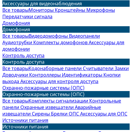
Аксессуары для видеонаблюдения
Все товары
Мониторы
Кронштейны
Микрофоны
Передатчики сигнала
Домофония
Домофония
Все товары
Видеодомофоны
Видеопанели
Аудиотрубки
Комплекты домофонов
Аксессуары для
домофонии
Контроль доступа
Контроль доступа
Все товары
Кодонаборные панели
Считыватели
Замки
Доводчики
Контроллеры
Идентификаторы
Кнопки
выхода
Аксессуары для контроля доступа
Охранно-пожарные системы (ОПС)
Охранно-пожарные системы (ОПС)
Все товары
Комплекты сигнализации
Контрольные
панели
Охранные извещатели
Аварийные
извещатели
Сирены
Брелки ОПС
Аксессуары для ОПС
Источники питания
Источники питания