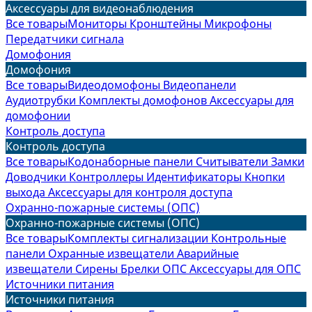
Аксессуары для видеонаблюдения
Все товары
Мониторы
Кронштейны
Микрофоны
Передатчики сигнала
Домофония
Домофония
Все товары
Видеодомофоны
Видеопанели
Аудиотрубки
Комплекты домофонов
Аксессуары для
домофонии
Контроль доступа
Контроль доступа
Все товары
Кодонаборные панели
Считыватели
Замки
Доводчики
Контроллеры
Идентификаторы
Кнопки
выхода
Аксессуары для контроля доступа
Охранно-пожарные системы (ОПС)
Охранно-пожарные системы (ОПС)
Все товары
Комплекты сигнализации
Контрольные
панели
Охранные извещатели
Аварийные
извещатели
Сирены
Брелки ОПС
Аксессуары для ОПС
Источники питания
Источники питания