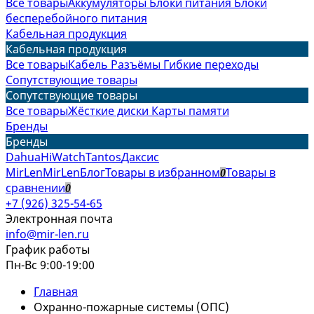
Все товары
Аккумуляторы
Блоки питания
Блоки
бесперебойного питания
Кабельная продукция
Кабельная продукция
Все товары
Кабель
Разъёмы
Гибкие переходы
Сопутствующие товары
Сопутствующие товары
Все товары
Жёсткие диски
Карты памяти
Бренды
Бренды
Dahua
HiWatch
Tantos
Даксис
MirLen
MirLen
Блог
Товары в избранном
Товары в
0
сравнении
0
+7 (926) 325-54-65
Электронная почта
info@mir-len.ru
График работы
Пн-Вс 9:00-19:00
Главная
Охранно-пожарные системы (ОПС)