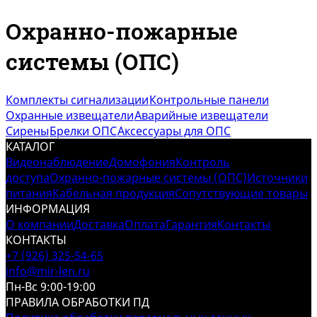
Охранно-пожарные
системы (ОПС)
Комплекты сигнализации
Контрольные панели
Охранные извещатели
Аварийные извещатели
Сирены
Брелки ОПС
Аксессуары для ОПС
КАТАЛОГ
Видеонаблюдение
Домофония
Контроль
доступа
Охранно-пожарные системы (ОПС)
Источники
питания
Кабельная продукция
Сопутствующие товары
ИНФОРМАЦИЯ
О компании
Доставка
Оплата
Гарантия
Контакты
КОНТАКТЫ
+7 (926) 325-54-65
info@mir-len.ru
Пн-Вс 9:00-19:00
ПРАВИЛА ОБРАБОТКИ ПД