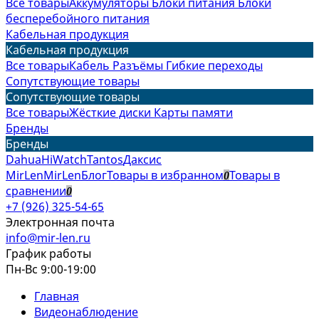
Все товары
Аккумуляторы
Блоки питания
Блоки
бесперебойного питания
Кабельная продукция
Кабельная продукция
Все товары
Кабель
Разъёмы
Гибкие переходы
Сопутствующие товары
Сопутствующие товары
Все товары
Жёсткие диски
Карты памяти
Бренды
Бренды
Dahua
HiWatch
Tantos
Даксис
MirLen
MirLen
Блог
Товары в избранном
Товары в
0
сравнении
0
+7 (926) 325-54-65
Электронная почта
info@mir-len.ru
График работы
Пн-Вс 9:00-19:00
Главная
Видеонаблюдение