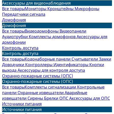
Аксессуары для видеонаблюдения
Все товары
Мониторы
Кронштейны
Микрофоны
Передатчики сигнала
Домофония
Домофония
Все товары
Видеодомофоны
Видеопанели
Аудиотрубки
Комплекты домофонов
Аксессуары для
домофонии
Контроль доступа
Контроль доступа
Все товары
Кодонаборные панели
Считыватели
Замки
Доводчики
Контроллеры
Идентификаторы
Кнопки
выхода
Аксессуары для контроля доступа
Охранно-пожарные системы (ОПС)
Охранно-пожарные системы (ОПС)
Все товары
Комплекты сигнализации
Контрольные
панели
Охранные извещатели
Аварийные
извещатели
Сирены
Брелки ОПС
Аксессуары для ОПС
Источники питания
Источники питания