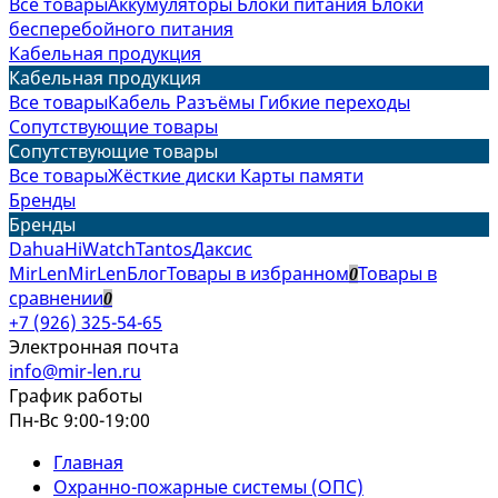
Все товары
Аккумуляторы
Блоки питания
Блоки
бесперебойного питания
Кабельная продукция
Кабельная продукция
Все товары
Кабель
Разъёмы
Гибкие переходы
Сопутствующие товары
Сопутствующие товары
Все товары
Жёсткие диски
Карты памяти
Бренды
Бренды
Dahua
HiWatch
Tantos
Даксис
MirLen
MirLen
Блог
Товары в избранном
Товары в
0
сравнении
0
+7 (926) 325-54-65
Электронная почта
info@mir-len.ru
График работы
Пн-Вс 9:00-19:00
Главная
Охранно-пожарные системы (ОПС)