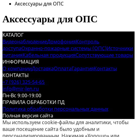
Аксессуары для ОПС
Аксессуары для ОПС
КАТАЛОГ
Видеонаблюдение
Домофония
Контроль
доступа
Охранно-пожарные системы (ОПС)
Источники
питания
Кабельная продукция
Сопутствующие товары
ИНФОРМАЦИЯ
О компании
Доставка
Оплата
Гарантия
Контакты
КОНТАКТЫ
+7 (926) 325-54-65
info@mir-len.ru
Пн-Вс 9:00-19:00
ПРАВИЛА ОБРАБОТКИ ПД
Политика обработки персональных данных
Полная версия сайта
Мы используем cookie-файлы для аналитики, чтобы
ваше посещение сайта было удобным и
персонализированным. Нажимая «Хорошо» или