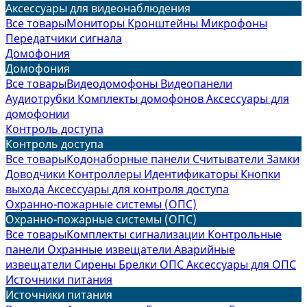
Аксессуары для видеонаблюдения
Все товары
Мониторы
Кронштейны
Микрофоны
Передатчики сигнала
Домофония
Домофония
Все товары
Видеодомофоны
Видеопанели
Аудиотрубки
Комплекты домофонов
Аксессуары для
домофонии
Контроль доступа
Контроль доступа
Все товары
Кодонаборные панели
Считыватели
Замки
Доводчики
Контроллеры
Идентификаторы
Кнопки
выхода
Аксессуары для контроля доступа
Охранно-пожарные системы (ОПС)
Охранно-пожарные системы (ОПС)
Все товары
Комплекты сигнализации
Контрольные
панели
Охранные извещатели
Аварийные
извещатели
Сирены
Брелки ОПС
Аксессуары для ОПС
Источники питания
Источники питания