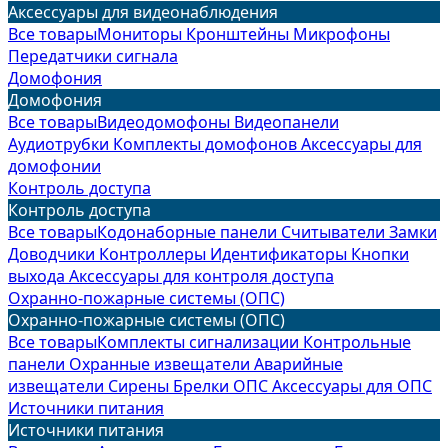
Аксессуары для видеонаблюдения
Все товары
Мониторы
Кронштейны
Микрофоны
Передатчики сигнала
Домофония
Домофония
Все товары
Видеодомофоны
Видеопанели
Аудиотрубки
Комплекты домофонов
Аксессуары для
домофонии
Контроль доступа
Контроль доступа
Все товары
Кодонаборные панели
Считыватели
Замки
Доводчики
Контроллеры
Идентификаторы
Кнопки
выхода
Аксессуары для контроля доступа
Охранно-пожарные системы (ОПС)
Охранно-пожарные системы (ОПС)
Все товары
Комплекты сигнализации
Контрольные
панели
Охранные извещатели
Аварийные
извещатели
Сирены
Брелки ОПС
Аксессуары для ОПС
Источники питания
Источники питания