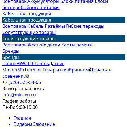
Все товары
Аккумуляторы
Блоки питания
Блоки
бесперебойного питания
Кабельная продукция
Кабельная продукция
Все товары
Кабель
Разъёмы
Гибкие переходы
Сопутствующие товары
Сопутствующие товары
Все товары
Жёсткие диски
Карты памяти
Бренды
Бренды
Dahua
HiWatch
Tantos
Даксис
MirLen
MirLen
Блог
Товары в избранном
Товары в
0
сравнении
0
+7 (926) 325-54-65
Электронная почта
info@mir-len.ru
График работы
Пн-Вс 9:00-19:00
Главная
Видеонаблюдение