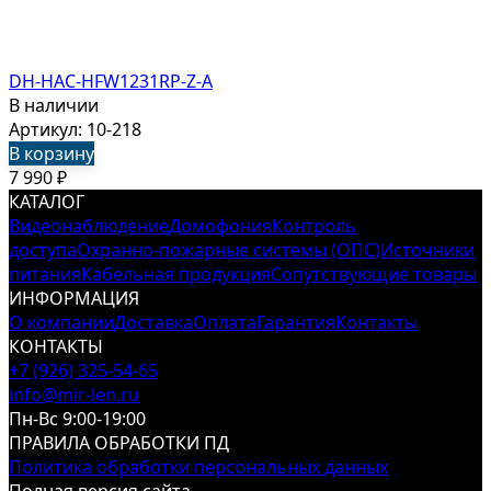
DH-HAC-HFW1231RP-Z-A
В наличии
Артикул: 10-218
В корзину
7 990
₽
КАТАЛОГ
Видеонаблюдение
Домофония
Контроль
доступа
Охранно-пожарные системы (ОПС)
Источники
питания
Кабельная продукция
Сопутствующие товары
ИНФОРМАЦИЯ
О компании
Доставка
Оплата
Гарантия
Контакты
КОНТАКТЫ
+7 (926) 325-54-65
info@mir-len.ru
Пн-Вс 9:00-19:00
ПРАВИЛА ОБРАБОТКИ ПД
Политика обработки персональных данных
Полная версия сайта