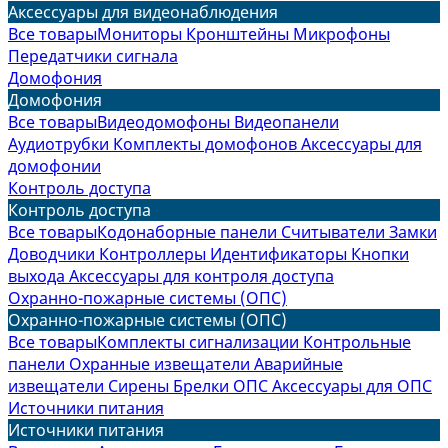
Аксессуары для видеонаблюдения
Все товары
Мониторы
Кронштейны
Микрофоны
Передатчики сигнала
Домофония
Домофония
Все товары
Видеодомофоны
Видеопанели
Аудиотрубки
Комплекты домофонов
Аксессуары для
домофонии
Контроль доступа
Контроль доступа
Все товары
Кодонаборные панели
Считыватели
Замки
Доводчики
Контроллеры
Идентификаторы
Кнопки
выхода
Аксессуары для контроля доступа
Охранно-пожарные системы (ОПС)
Охранно-пожарные системы (ОПС)
Все товары
Комплекты сигнализации
Контрольные
панели
Охранные извещатели
Аварийные
извещатели
Сирены
Брелки ОПС
Аксессуары для ОПС
Источники питания
Источники питания