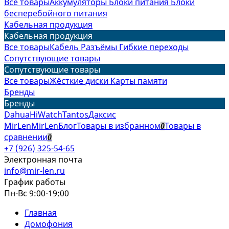
Все товары
Аккумуляторы
Блоки питания
Блоки
бесперебойного питания
Кабельная продукция
Кабельная продукция
Все товары
Кабель
Разъёмы
Гибкие переходы
Сопутствующие товары
Сопутствующие товары
Все товары
Жёсткие диски
Карты памяти
Бренды
Бренды
Dahua
HiWatch
Tantos
Даксис
MirLen
MirLen
Блог
Товары в избранном
Товары в
0
сравнении
0
+7 (926) 325-54-65
Электронная почта
info@mir-len.ru
График работы
Пн-Вс 9:00-19:00
Главная
Домофония