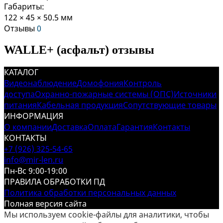
Габариты:
122 × 45 × 50.5 мм
Отзывы
0
WALLE+ (асфальт) отзывы
КАТАЛОГ
Видеонаблюдение
Домофония
Контроль
доступа
Охранно-пожарные системы (ОПС)
Источники
питания
Кабельная продукция
Сопутствующие товары
ИНФОРМАЦИЯ
О компании
Доставка
Оплата
Гарантия
Контакты
КОНТАКТЫ
+7 (926) 325-54-65
info@mir-len.ru
Пн-Вс 9:00-19:00
ПРАВИЛА ОБРАБОТКИ ПД
Политика обработки персональных данных
Полная версия сайта
Мы используем cookie-файлы для аналитики, чтобы