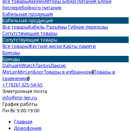
Все товары
Аккумуляторы
Блоки питания
Блоки
бесперебойного питания
Кабельная продукция
Кабельная продукция
Все товары
Кабель
Разъёмы
Гибкие переходы
Сопутствующие товары
Сопутствующие товары
Все товары
Жёсткие диски
Карты памяти
Бренды
Бренды
Dahua
HiWatch
Tantos
Даксис
MirLen
MirLen
Блог
Товары в избранном
Товары в
0
сравнении
0
+7 (926) 325-54-65
Электронная почта
info@mir-len.ru
График работы
Пн-Вс 9:00-19:00
Главная
Домофония