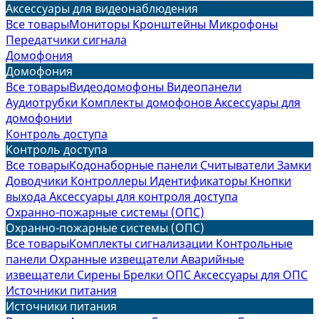
Аксессуары для видеонаблюдения
Все товары
Мониторы
Кронштейны
Микрофоны
Передатчики сигнала
Домофония
Домофония
Все товары
Видеодомофоны
Видеопанели
Аудиотрубки
Комплекты домофонов
Аксессуары для
домофонии
Контроль доступа
Контроль доступа
Все товары
Кодонаборные панели
Считыватели
Замки
Доводчики
Контроллеры
Идентификаторы
Кнопки
выхода
Аксессуары для контроля доступа
Охранно-пожарные системы (ОПС)
Охранно-пожарные системы (ОПС)
Все товары
Комплекты сигнализации
Контрольные
панели
Охранные извещатели
Аварийные
извещатели
Сирены
Брелки ОПС
Аксессуары для ОПС
Источники питания
Источники питания