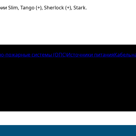
lim, Tango (+), Sherlock (+), Stark.
о-пожарные системы (ОПС)
Источники питания
Кабельн