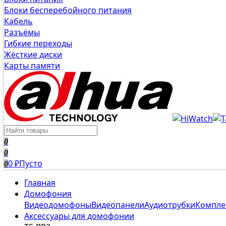
Блоки бесперебойного питания
Кабель
Разъёмы
Гибкие переходы
Жёсткие диски
Карты памяти
0
0
0
Пусто
0
₽
Главная
Домофония
Видеодомофоны
Видеопанели
Аудиотрубки
Компле
Аксессуары для домофонии