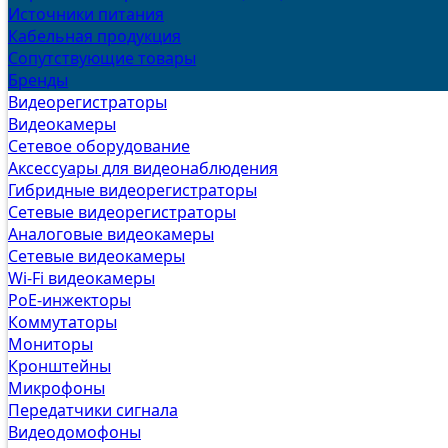
Источники питания
Кабельная продукция
Сопутствующие товары
Бренды
Видеорегистраторы
Видеокамеры
Сетевое оборудование
Аксессуары для видеонаблюдения
Гибридные видеорегистраторы
Сетевые видеорегистраторы
Аналоговые видеокамеры
Сетевые видеокамеры
Wi-Fi видеокамеры
PoE-инжекторы
Коммутаторы
Мониторы
Кронштейны
Микрофоны
Передатчики сигнала
Видеодомофоны