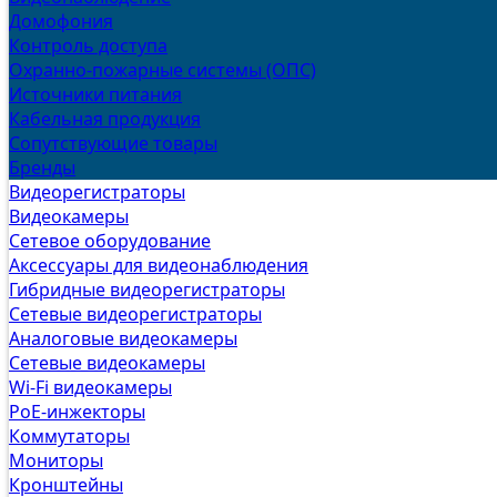
Домофония
Контроль доступа
Охранно-пожарные системы (ОПС)
Источники питания
Кабельная продукция
Сопутствующие товары
Бренды
Видеорегистраторы
Видеокамеры
Сетевое оборудование
Аксессуары для видеонаблюдения
Гибридные видеорегистраторы
Сетевые видеорегистраторы
Аналоговые видеокамеры
Сетевые видеокамеры
Wi-Fi видеокамеры
PoE-инжекторы
Коммутаторы
Мониторы
Кронштейны