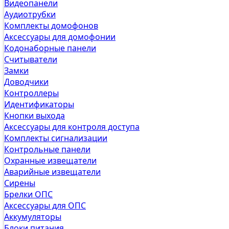
Видеопанели
Аудиотрубки
Комплекты домофонов
Аксессуары для домофонии
Кодонаборные панели
Считыватели
Замки
Доводчики
Контроллеры
Идентификаторы
Кнопки выхода
Аксессуары для контроля доступа
Комплекты сигнализации
Контрольные панели
Охранные извещатели
Аварийные извещатели
Сирены
Брелки ОПС
Аксессуары для ОПС
Аккумуляторы
Блоки питания