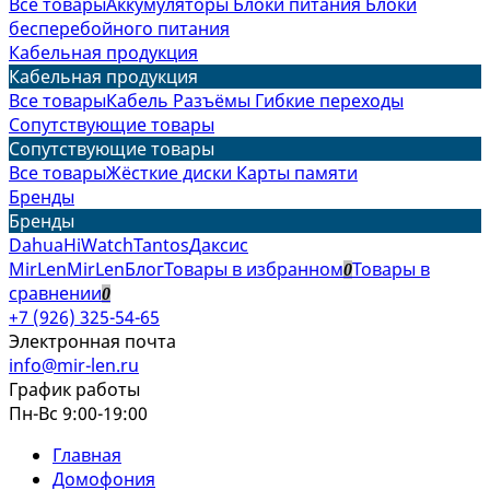
Все товары
Аккумуляторы
Блоки питания
Блоки
бесперебойного питания
Кабельная продукция
Кабельная продукция
Все товары
Кабель
Разъёмы
Гибкие переходы
Сопутствующие товары
Сопутствующие товары
Все товары
Жёсткие диски
Карты памяти
Бренды
Бренды
Dahua
HiWatch
Tantos
Даксис
MirLen
MirLen
Блог
Товары в избранном
Товары в
0
сравнении
0
+7 (926) 325-54-65
Электронная почта
info@mir-len.ru
График работы
Пн-Вс 9:00-19:00
Главная
Домофония