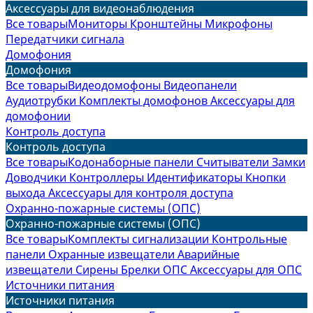
Аксессуары для видеонаблюдения
Все товары
Мониторы
Кронштейны
Микрофоны
Передатчики сигнала
Домофония
Домофония
Все товары
Видеодомофоны
Видеопанели
Аудиотрубки
Комплекты домофонов
Аксессуары для
домофонии
Контроль доступа
Контроль доступа
Все товары
Кодонаборные панели
Считыватели
Замки
Доводчики
Контроллеры
Идентификаторы
Кнопки
выхода
Аксессуары для контроля доступа
Охранно-пожарные системы (ОПС)
Охранно-пожарные системы (ОПС)
Все товары
Комплекты сигнализации
Контрольные
панели
Охранные извещатели
Аварийные
извещатели
Сирены
Брелки ОПС
Аксессуары для ОПС
Источники питания
Источники питания