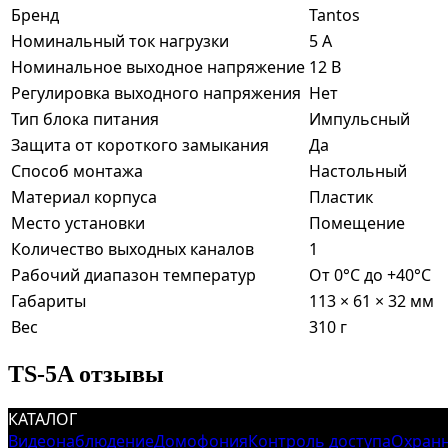
Бренд
Tantos
Номинальный ток нагрузки
5 А
Номинальное выходное напряжение
12 В
Регулировка выходного напряжения
Нет
Тип блока питания
Импульсный
Защита от короткого замыкания
Да
Способ монтажа
Настольный
Материал корпуса
Пластик
Место установки
Помещение
Количество выходных каналов
1
Рабочий диапазон температур
От 0°C до +40°C
Габариты
113 × 61 × 32 мм
Вес
310 г
TS-5A отзывы
КАТАЛОГ
Видеонаблюдение
Домофония
Контроль доступа
Охранн