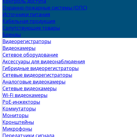
Контроль доступа
Охранно-пожарные системы (ОПС)
Источники питания
Кабельная продукция
Сопутствующие товары
Бренды
Видеорегистраторы
Видеокамеры
Сетевое оборудование
Аксессуары для видеонаблюдения
Гибридные видеорегистраторы
Сетевые видеорегистраторы
Аналоговые видеокамеры
Сетевые видеокамеры
Wi-Fi видеокамеры
PoE-инжекторы
Коммутаторы
Мониторы
Кронштейны
Микрофоны
Передатчики сигнала