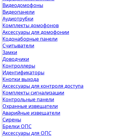
Видеодомофоны
Видеопанели
Аудиотрубки
Комплекты домофонов
Аксессуары для домофонии
Кодонаборные панели
Считыватели
Замки
Доводчики
Контроллеры
Идентификаторы
Кнопки выхода
Аксессуары для контроля доступа
Комплекты сигнализации
Контрольные панели
Охранные извещатели
Аварийные извещатели
Сирены
Брелки ОПС
Аксессуары для ОПС