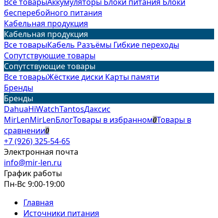
Все товары
Аккумуляторы
Блоки питания
Блоки
бесперебойного питания
Кабельная продукция
Кабельная продукция
Все товары
Кабель
Разъёмы
Гибкие переходы
Сопутствующие товары
Сопутствующие товары
Все товары
Жёсткие диски
Карты памяти
Бренды
Бренды
Dahua
HiWatch
Tantos
Даксис
MirLen
MirLen
Блог
Товары в избранном
Товары в
0
сравнении
0
+7 (926) 325-54-65
Электронная почта
info@mir-len.ru
График работы
Пн-Вс 9:00-19:00
Главная
Источники питания