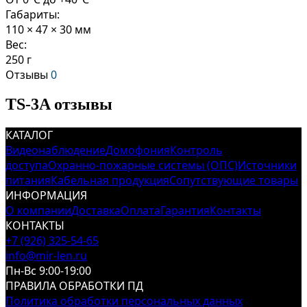
Габариты:
110 × 47 × 30 мм
Вес:
250 г
Отзывы
0
TS-3A отзывы
КАТАЛОГ
Видеонаблюдение
Домофония
Контроль
доступа
Охранно-пожарные системы (ОПС)
Источники
питания
Кабельная продукция
Сопутствующие товары
ИНФОРМАЦИЯ
О компании
Доставка
Оплата
Гарантия
Контакты
КОНТАКТЫ
+7 (926) 325-54-65
info@mir-len.ru
Пн-Вс 9:00-19:00
ПРАВИЛА ОБРАБОТКИ ПД
Политика обработки персональных данных