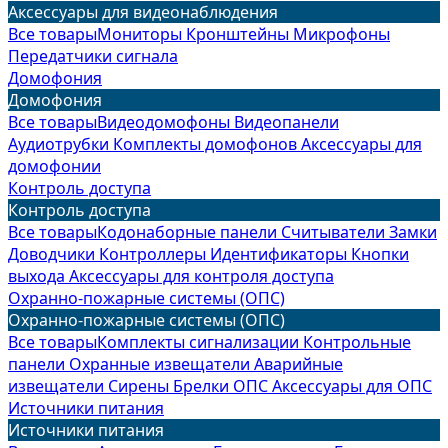
Аксессуары для видеонаблюдения
Все товары
Мониторы
Кронштейны
Микрофоны
Передатчики сигнала
Домофония
Домофония
Все товары
Видеодомофоны
Видеопанели
Аудиотрубки
Комплекты домофонов
Аксессуары для
домофонии
Контроль доступа
Контроль доступа
Все товары
Кодонаборные панели
Считыватели
Замки
Доводчики
Контроллеры
Идентификаторы
Кнопки
выхода
Аксессуары для контроля доступа
Охранно-пожарные системы (ОПС)
Охранно-пожарные системы (ОПС)
Все товары
Комплекты сигнализации
Контрольные
панели
Охранные извещатели
Аварийные
извещатели
Сирены
Брелки ОПС
Аксессуары для ОПС
Источники питания
Источники питания