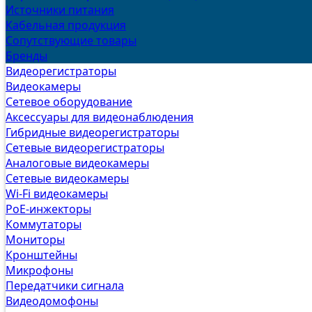
Источники питания
Кабельная продукция
Сопутствующие товары
Бренды
Видеорегистраторы
Видеокамеры
Сетевое оборудование
Аксессуары для видеонаблюдения
Гибридные видеорегистраторы
Сетевые видеорегистраторы
Аналоговые видеокамеры
Сетевые видеокамеры
Wi-Fi видеокамеры
PoE-инжекторы
Коммутаторы
Мониторы
Кронштейны
Микрофоны
Передатчики сигнала
Видеодомофоны