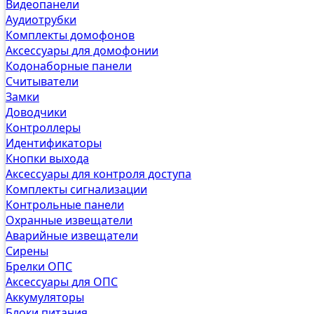
Видеопанели
Аудиотрубки
Комплекты домофонов
Аксессуары для домофонии
Кодонаборные панели
Считыватели
Замки
Доводчики
Контроллеры
Идентификаторы
Кнопки выхода
Аксессуары для контроля доступа
Комплекты сигнализации
Контрольные панели
Охранные извещатели
Аварийные извещатели
Сирены
Брелки ОПС
Аксессуары для ОПС
Аккумуляторы
Блоки питания