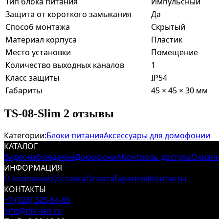
Тип блока питания
Импульсный
Защита от короткого замыкания
Да
Способ монтажа
Скрытый
Материал корпуса
Пластик
Место установки
Помещение
Количество выходных каналов
1
Класс защиты
IP54
Габариты
45 × 45 × 30 мм
TS-08-Slim 2 отзывы
Категории:
Блоки питания
Аксессуары для домофонии
КАТАЛОГ
Видеонаблюдение
Домофония
Контроль доступа
Охранн
ИНФОРМАЦИЯ
О компании
Доставка
Оплата
Гарантия
Контакты
КОНТАКТЫ
+7 (926) 325-54-65
info@mir-len.ru