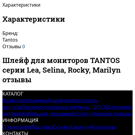
Характеристики
Характеристики
Бренд:
Tantos
Отзывы
0
Шлейф для мониторов TANTOS
серии Lea, Selina, Rocky, Marilyn
отзывы
КАТАЛОГ
Видеонаблюдение
Домофония
Контроль
доступа
Охранно-пожарные системы (ОПС)
Источники
питания
Кабельная продукция
Сопутствующие товары
ИНФОРМАЦИЯ
О компании
Доставка
Оплата
Гарантия
Контакты
КОНТАКТЫ