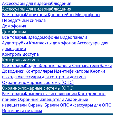
Аксессуары для видеонаблюдения
Аксессуары для видеонаблюдения
Все товары
Мониторы
Кронштейны
Микрофоны
Передатчики сигнала
Домофония
Домофония
Все товары
Видеодомофоны
Видеопанели
Аудиотрубки
Комплекты домофонов
Аксессуары для
домофонии
Контроль доступа
Контроль доступа
Все товары
Кодонаборные панели
Считыватели
Замки
Доводчики
Контроллеры
Идентификаторы
Кнопки
выхода
Аксессуары для контроля доступа
Охранно-пожарные системы (ОПС)
Охранно-пожарные системы (ОПС)
Все товары
Комплекты сигнализации
Контрольные
панели
Охранные извещатели
Аварийные
извещатели
Сирены
Брелки ОПС
Аксессуары для ОПС
Источники питания