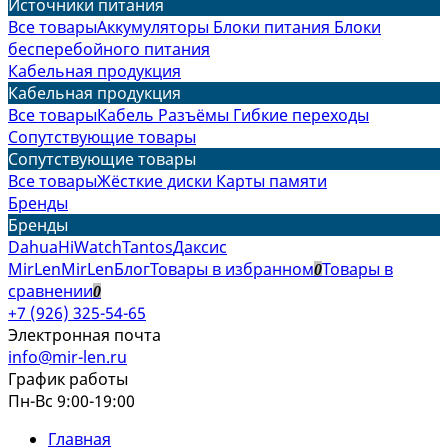
Источники питания
Все товары
Аккумуляторы
Блоки питания
Блоки
бесперебойного питания
Кабельная продукция
Кабельная продукция
Все товары
Кабель
Разъёмы
Гибкие переходы
Сопутствующие товары
Сопутствующие товары
Все товары
Жёсткие диски
Карты памяти
Бренды
Бренды
Dahua
HiWatch
Tantos
Даксис
MirLen
MirLen
Блог
Товары в избранном
Товары в
0
сравнении
0
+7 (926) 325-54-65
Электронная почта
info@mir-len.ru
График работы
Пн-Вс 9:00-19:00
Главная