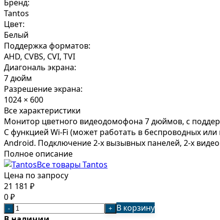
Бренд:
Tantos
Цвет:
Белый
Поддержка форматов:
AHD, CVBS, CVI, TVI
Диагональ экрана:
7 дюйм
Разрешение экрана:
1024 × 600
Все характеристики
Монитор цветного видеодомофона 7 дюймов, с поддержк
С функцией Wi-Fi (может работать в беспроводных или
Android. Подключение 2-х вызывных панелей, 2-х видеок
Полное описание
Все товары Tantos
Цена по запросу
21 181
₽
0
₽
В корзину
-
+
В наличии