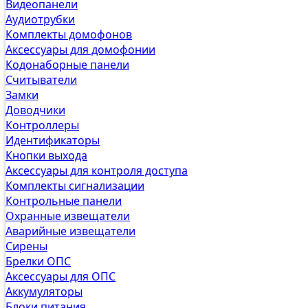
Видеопанели
Аудиотрубки
Комплекты домофонов
Аксессуары для домофонии
Кодонаборные панели
Считыватели
Замки
Доводчики
Контроллеры
Идентификаторы
Кнопки выхода
Аксессуары для контроля доступа
Комплекты сигнализации
Контрольные панели
Охранные извещатели
Аварийные извещатели
Сирены
Брелки ОПС
Аксессуары для ОПС
Аккумуляторы
Блоки питания