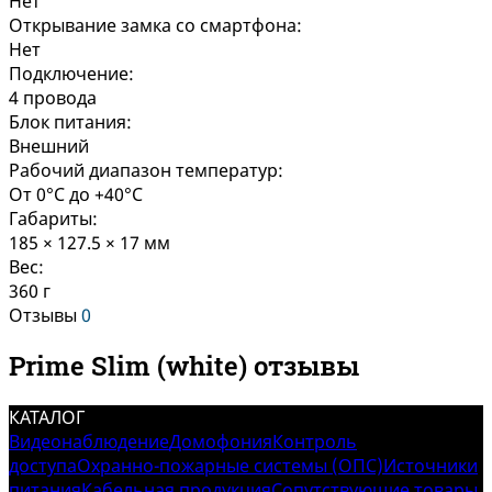
Нет
Открывание замка со смартфона:
Нет
Подключение:
4 провода
Блок питания:
Внешний
Рабочий диапазон температур:
От 0°C до +40°C
Габариты:
185 × 127.5 × 17 мм
Вес:
360 г
Отзывы
0
Prime Slim (white) отзывы
КАТАЛОГ
Видеонаблюдение
Домофония
Контроль
доступа
Охранно-пожарные системы (ОПС)
Источники
питания
Кабельная продукция
Сопутствующие товары