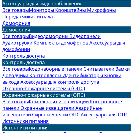
Аксессуары для видеонаблюдения
Все товары
Мониторы
Кронштейны
Микрофоны
Передатчики сигнала
Домофония
Домофония
Все товары
Видеодомофоны
Видеопанели
Аудиотрубки
Комплекты домофонов
Аксессуары для
домофонии
Контроль доступа
Контроль доступа
Все товары
Кодонаборные панели
Считыватели
Замки
Доводчики
Контроллеры
Идентификаторы
Кнопки
выхода
Аксессуары для контроля доступа
Охранно-пожарные системы (ОПС)
Охранно-пожарные системы (ОПС)
Все товары
Комплекты сигнализации
Контрольные
панели
Охранные извещатели
Аварийные
извещатели
Сирены
Брелки ОПС
Аксессуары для ОПС
Источники питания
Источники питания