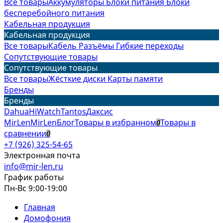
Все товары
Аккумуляторы
Блоки питания
Блоки
бесперебойного питания
Кабельная продукция
Кабельная продукция
Все товары
Кабель
Разъёмы
Гибкие переходы
Сопутствующие товары
Сопутствующие товары
Все товары
Жёсткие диски
Карты памяти
Бренды
Бренды
Dahua
HiWatch
Tantos
Даксис
MirLen
MirLen
Блог
Товары в избранном
Товары в
0
сравнении
0
+7 (926) 325-54-65
Электронная почта
info@mir-len.ru
График работы
Пн-Вс 9:00-19:00
Главная
Домофония