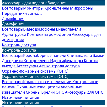
Аксессуары для видеонаблюдения
Все товары
Мониторы
Кронштейны
Микрофоны
Передатчики сигнала
Домофония
Домофония
Все товары
Видеодомофоны
Видеопанели
Аудиотрубки
Комплекты домофонов
Аксессуары для
домофонии
Контроль доступа
Контроль доступа
Все товары
Кодонаборные панели
Считыватели
Замки
Доводчики
Контроллеры
Идентификаторы
Кнопки
выхода
Аксессуары для контроля доступа
Охранно-пожарные системы (ОПС)
Охранно-пожарные системы (ОПС)
Все товары
Комплекты сигнализации
Контрольные
панели
Охранные извещатели
Аварийные
извещатели
Сирены
Брелки ОПС
Аксессуары для ОПС
Источники питания
Источники питания