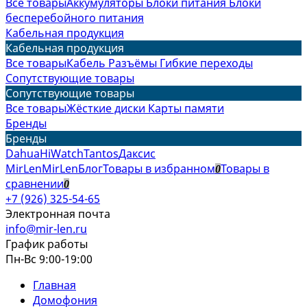
Все товары
Аккумуляторы
Блоки питания
Блоки
бесперебойного питания
Кабельная продукция
Кабельная продукция
Все товары
Кабель
Разъёмы
Гибкие переходы
Сопутствующие товары
Сопутствующие товары
Все товары
Жёсткие диски
Карты памяти
Бренды
Бренды
Dahua
HiWatch
Tantos
Даксис
MirLen
MirLen
Блог
Товары в избранном
Товары в
0
сравнении
0
+7 (926) 325-54-65
Электронная почта
info@mir-len.ru
График работы
Пн-Вс 9:00-19:00
Главная
Домофония