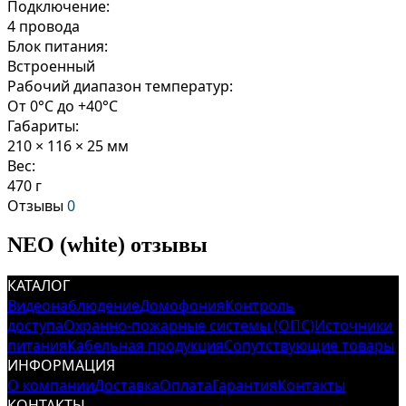
Подключение:
4 провода
Блок питания:
Встроенный
Рабочий диапазон температур:
От 0°C до +40°C
Габариты:
210 × 116 × 25 мм
Вес:
470 г
Отзывы
0
NEO (white) отзывы
КАТАЛОГ
Видеонаблюдение
Домофония
Контроль
доступа
Охранно-пожарные системы (ОПС)
Источники
питания
Кабельная продукция
Сопутствующие товары
ИНФОРМАЦИЯ
О компании
Доставка
Оплата
Гарантия
Контакты
КОНТАКТЫ