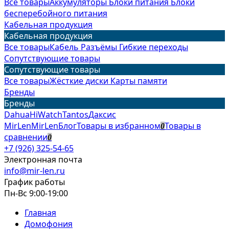
Все товары
Аккумуляторы
Блоки питания
Блоки
бесперебойного питания
Кабельная продукция
Кабельная продукция
Все товары
Кабель
Разъёмы
Гибкие переходы
Сопутствующие товары
Сопутствующие товары
Все товары
Жёсткие диски
Карты памяти
Бренды
Бренды
Dahua
HiWatch
Tantos
Даксис
MirLen
MirLen
Блог
Товары в избранном
Товары в
0
сравнении
0
+7 (926) 325-54-65
Электронная почта
info@mir-len.ru
График работы
Пн-Вс 9:00-19:00
Главная
Домофония