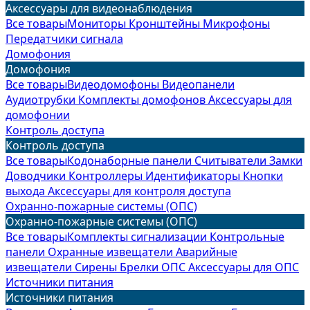
Аксессуары для видеонаблюдения
Все товары
Мониторы
Кронштейны
Микрофоны
Передатчики сигнала
Домофония
Домофония
Все товары
Видеодомофоны
Видеопанели
Аудиотрубки
Комплекты домофонов
Аксессуары для
домофонии
Контроль доступа
Контроль доступа
Все товары
Кодонаборные панели
Считыватели
Замки
Доводчики
Контроллеры
Идентификаторы
Кнопки
выхода
Аксессуары для контроля доступа
Охранно-пожарные системы (ОПС)
Охранно-пожарные системы (ОПС)
Все товары
Комплекты сигнализации
Контрольные
панели
Охранные извещатели
Аварийные
извещатели
Сирены
Брелки ОПС
Аксессуары для ОПС
Источники питания
Источники питания