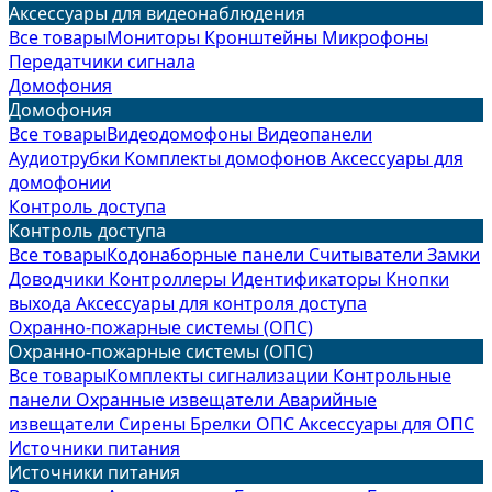
Аксессуары для видеонаблюдения
Все товары
Мониторы
Кронштейны
Микрофоны
Передатчики сигнала
Домофония
Домофония
Все товары
Видеодомофоны
Видеопанели
Аудиотрубки
Комплекты домофонов
Аксессуары для
домофонии
Контроль доступа
Контроль доступа
Все товары
Кодонаборные панели
Считыватели
Замки
Доводчики
Контроллеры
Идентификаторы
Кнопки
выхода
Аксессуары для контроля доступа
Охранно-пожарные системы (ОПС)
Охранно-пожарные системы (ОПС)
Все товары
Комплекты сигнализации
Контрольные
панели
Охранные извещатели
Аварийные
извещатели
Сирены
Брелки ОПС
Аксессуары для ОПС
Источники питания
Источники питания