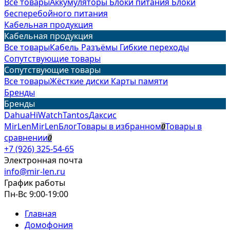
Все товары
Аккумуляторы
Блоки питания
Блоки
бесперебойного питания
Кабельная продукция
Кабельная продукция
Все товары
Кабель
Разъёмы
Гибкие переходы
Сопутствующие товары
Сопутствующие товары
Все товары
Жёсткие диски
Карты памяти
Бренды
Бренды
Dahua
HiWatch
Tantos
Даксис
MirLen
MirLen
Блог
Товары в избранном
Товары в
0
сравнении
0
+7 (926) 325-54-65
Электронная почта
info@mir-len.ru
График работы
Пн-Вс 9:00-19:00
Главная
Домофония