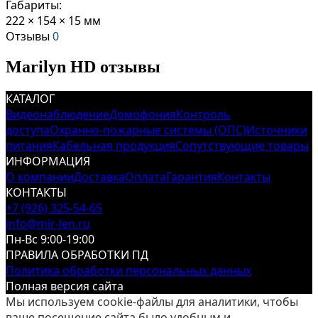
Габариты:
222 × 154 × 15 мм
Отзывы
0
Marilyn HD отзывы
КАТАЛОГ
Видеонаблюдение
Домофония
Контроль
доступа
Охранно-пожарные системы (ОПС)
Источники
питания
Кабельная продукция
Сопутствующие товары
ИНФОРМАЦИЯ
О компании
Доставка
Оплата
Гарантия
Контакты
КОНТАКТЫ
+7 (926) 325-54-65
info@mir-len.ru
Пн-Вс 9:00-19:00
ПРАВИЛА ОБРАБОТКИ ПД
Политика обработки персональных данных
Полная версия сайта
Мы используем cookie-файлы для аналитики, чтобы
ваше посещение сайта было удобным и