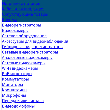
Источники питания
Кабельная продукция
Сопутствующие товары
Бренды
Видеорегистраторы
Видеокамеры
Сетевое оборудование
Аксессуары для видеонаблюдения
Гибридные видеорегистраторы
Сетевые видеорегистраторы
Аналоговые видеокамеры
Сетевые видеокамеры
Wi-Fi видеокамеры
PoE-инжекторы
Коммутаторы
Мониторы
Кронштейны
Микрофоны
Передатчики сигнала
Видеодомофоны