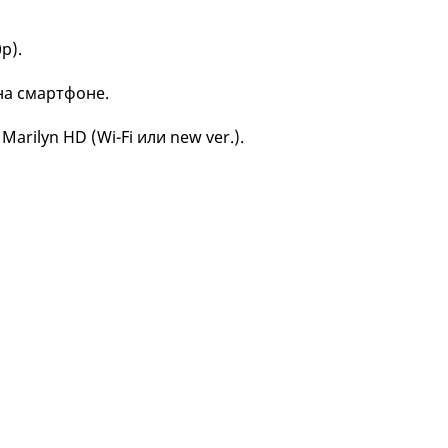
p).
на смартфоне.
Marilyn HD (Wi-Fi или new
ver.).