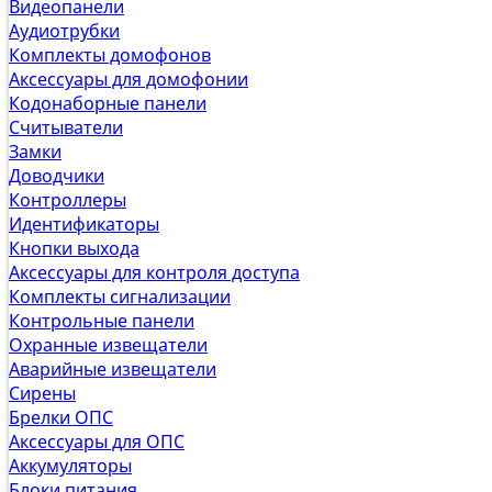
Видеопанели
Аудиотрубки
Комплекты домофонов
Аксессуары для домофонии
Кодонаборные панели
Считыватели
Замки
Доводчики
Контроллеры
Идентификаторы
Кнопки выхода
Аксессуары для контроля доступа
Комплекты сигнализации
Контрольные панели
Охранные извещатели
Аварийные извещатели
Сирены
Брелки ОПС
Аксессуары для ОПС
Аккумуляторы
Блоки питания