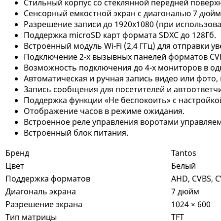
Стильный корпус со стеклянной передней поверх
Сенсорный емкостной экран с диагональю 7 дюйм
Разрешение записи до 1920х1080 (при иcпользов
Поддержка microSD карт формата SDXC до 128Гб.
Встроенный модуль Wi-Fi (2,4 ГГц) для отправки
Подключение 2-х вызывных панелей форматов CVBS
Возможность подключения до 4-х мониторов в одной
Автоматическая и ручная запись видео или фото, 
Запись сообщения для посетителей и автоответчи
Поддержка функции «Не беспокоить» с настройко
Отображение часов в режиме ожидания.
Встроенное реле управления воротами управляем
Встроенный блок питания.
Бренд
Tantos
Цвет
Белый
Поддержка форматов
AHD, CVBS, CV
Диагональ экрана
7 дюйм
Разрешение экрана
1024 × 600
Тип матрицы
TFT