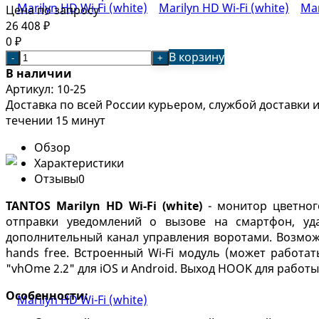
Цена по запросу
26 408
₽
0
₽
В корзину
-
+
В наличии
Артикул:
10-25
Доставка по всей России курьером, службой доставки
течении 15 минут
Обзор
Характеристики
Отзывы
0
TANTOS Marilyn HD Wi-Fi (white)
- монитор цветног
отправки уведомлений о вызове на смартфон, уд
дополнительный канал управления воротами. Возможе
hands free. Встроенный Wi-Fi модуль (может работа
"vhOme 2.2" для iOS и Android. Выход HOOK для рабо
Особенности: