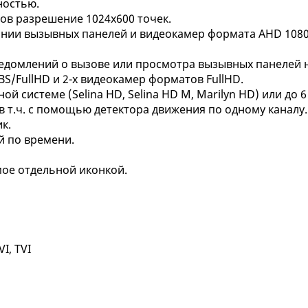
ностью.
ов разрешение 1024х600 точек.
ании вызывных панелей и видеокамер формата AHD 1080
 уведомлений о вызове или просмотра вызывных панелей 
/FullHD и 2-х видеокамер форматов FullHD.
 системе (Selina HD, Selina HD M, Marilyn HD) или до 6 
в т.ч. с помощью детектора движения по одному каналу.
к.
й по времени.
ое отдельной иконкой.
I, TVI