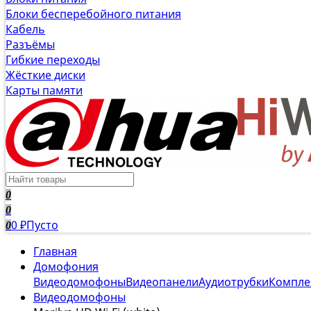
Блоки бесперебойного питания
Кабель
Разъёмы
Гибкие переходы
Жёсткие диски
Карты памяти
0
0
0
Пусто
0
₽
Главная
Домофония
Видеодомофоны
Видеопанели
Аудиотрубки
Компле
Видеодомофоны