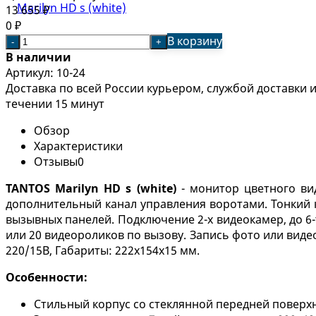
13 655
₽
0
₽
В корзину
-
+
В наличии
Артикул:
10-24
Доставка по всей России курьером, службой доставки
течении 15 минут
Обзор
Характеристики
Отзывы
0
TANTOS
Marilyn HD s (white)
- монитор цветного ви
дополнительный канал управления воротами. Тонкий к
вызывных панелей. Подключение 2-х видеокамер, до 6-
или 20 видеороликов по вызову. Запись фото или видео 
220/15В, Габариты: 222х154х15 мм.
Особенности:
Стильный корпус со стеклянной передней поверх