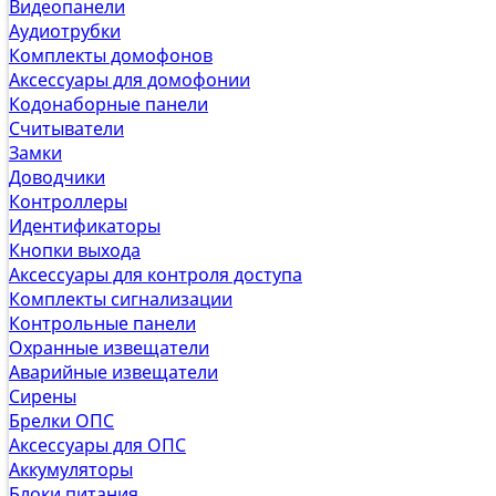
Видеопанели
Аудиотрубки
Комплекты домофонов
Аксессуары для домофонии
Кодонаборные панели
Считыватели
Замки
Доводчики
Контроллеры
Идентификаторы
Кнопки выхода
Аксессуары для контроля доступа
Комплекты сигнализации
Контрольные панели
Охранные извещатели
Аварийные извещатели
Сирены
Брелки ОПС
Аксессуары для ОПС
Аккумуляторы
Блоки питания