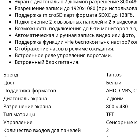
Экран с диагональю 7 дюймов разрешение 800х480
Разрешение записи до 1920х1080 (при иcпользов
Поддержка microSD карт формата SDXC до 128Гб.
Подключение 2-х вызывных панелей и 2-х видеокаме
Возможность подключения до 6-ти мониторов в о
Автоматическая и ручная запись видео или фото, 
Поддержка функции «Не беспокоить» с настройко
Отображение часов в режиме ожидания.
Встроенное реле управления воротами.
Встроенный блок питания.
Бренд
Tantos
Цвет
Белый
Поддержка форматов
AHD, CVBS, CV
Диагональ экрана
7 дюйм
Разрешение экрана
800 × 480
Тип матрицы
TFT
Управление
Сенсорные 
Количество входов для панелей
2