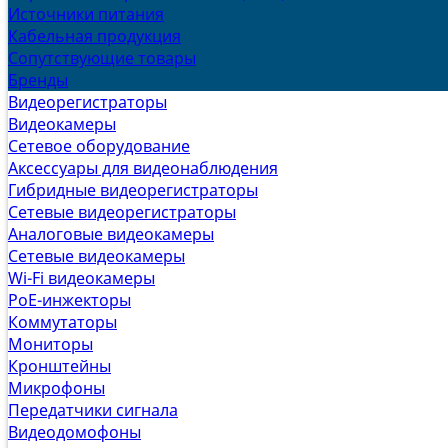
Источники питания
Кабельная продукция
Сопутствующие товары
Бренды
Видеорегистраторы
Видеокамеры
Сетевое оборудование
Аксессуары для видеонаблюдения
Гибридные видеорегистраторы
Сетевые видеорегистраторы
Аналоговые видеокамеры
Сетевые видеокамеры
Wi-Fi видеокамеры
PoE-инжекторы
Коммутаторы
Мониторы
Кронштейны
Микрофоны
Передатчики сигнала
Видеодомофоны