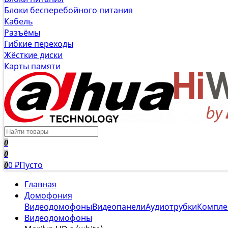
Блоки бесперебойного питания
Кабель
Разъёмы
Гибкие переходы
Жёсткие диски
Карты памяти
0
0
0
Пусто
0
₽
Главная
Домофония
Видеодомофоны
Видеопанели
Аудиотрубки
Компле
Видеодомофоны