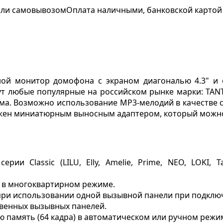
 или самовывозом
Оплата наличными, банковской картой
ой монитор домофона с экраном диагональю 4.3" и с
любые популярные на российском рынке марки: TANTOS,
а. Возможно использование MP3-мелодий в качестве с
жен миниатюрным выносным адаптером, который можно 
ии Classic (LILU, Elly, Amelie, Prime, NEO, LOKI, 
и в многоквартирном режиме.
при использовании одной вызывной панели при подключ
венных вызывных панелей.
ю память (64 кадра) в автоматическом или ручном режи