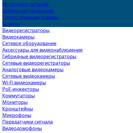
Источники питания
Кабельная продукция
Сопутствующие товары
Бренды
Видеорегистраторы
Видеокамеры
Сетевое оборудование
Аксессуары для видеонаблюдения
Гибридные видеорегистраторы
Сетевые видеорегистраторы
Аналоговые видеокамеры
Сетевые видеокамеры
Wi-Fi видеокамеры
PoE-инжекторы
Коммутаторы
Мониторы
Кронштейны
Микрофоны
Передатчики сигнала
Видеодомофоны