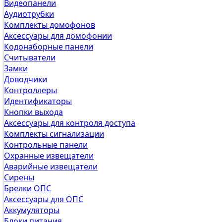
Видеопанели
Аудиотрубки
Комплекты домофонов
Аксессуары для домофонии
Кодонаборные панели
Считыватели
Замки
Доводчики
Контроллеры
Идентификаторы
Кнопки выхода
Аксессуары для контроля доступа
Комплекты сигнализации
Контрольные панели
Охранные извещатели
Аварийные извещатели
Сирены
Брелки ОПС
Аксессуары для ОПС
Аккумуляторы
Блоки питания