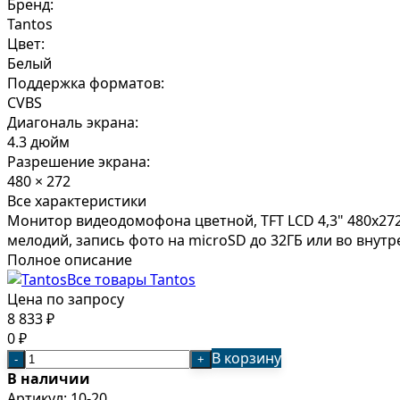
Бренд:
Tantos
Цвет:
Белый
Поддержка форматов:
CVBS
Диагональ экрана:
4.3 дюйм
Разрешение экрана:
480 × 272
Все характеристики
Монитор видеодомофона цветной, TFT LCD 4,3" 480x272
мелодий, запись фото на microSD до 32ГБ или во внутр
Полное описание
Все товары Tantos
Цена по запросу
8 833
₽
0
₽
В корзину
-
+
В наличии
Артикул:
10-20