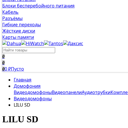
Блоки бесперебойного питания
Кабель
Разъёмы
Гибкие переходы
Жёсткие диски
Карты памяти
0
0
0
Пусто
0
₽
Главная
Домофония
Видеодомофоны
Видеопанели
Аудиотрубки
Компле
Видеодомофоны
LILU SD
LILU SD