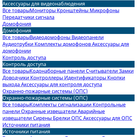
Аксессуары для видеонаблюдения
Все товары
Мониторы
Кронштейны
Микрофоны
Передатчики сигнала
Домофония
Домофония
Все товары
Видеодомофоны
Видеопанели
Аудиотрубки
Комплекты домофонов
Аксессуары для
домофонии
Контроль доступа
Контроль доступа
Все товары
Кодонаборные панели
Считыватели
Замки
Доводчики
Контроллеры
Идентификаторы
Кнопки
выхода
Аксессуары для контроля доступа
Охранно-пожарные системы (ОПС)
Охранно-пожарные системы (ОПС)
Все товары
Комплекты сигнализации
Контрольные
панели
Охранные извещатели
Аварийные
извещатели
Сирены
Брелки ОПС
Аксессуары для ОПС
Источники питания
Источники питания