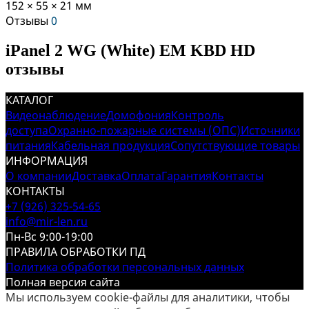
152 × 55 × 21 мм
Отзывы
0
iPanel 2 WG (White) EM KBD HD
отзывы
КАТАЛОГ
Видеонаблюдение
Домофония
Контроль
доступа
Охранно-пожарные системы (ОПС)
Источники
питания
Кабельная продукция
Сопутствующие товары
ИНФОРМАЦИЯ
О компании
Доставка
Оплата
Гарантия
Контакты
КОНТАКТЫ
+7 (926) 325-54-65
info@mir-len.ru
Пн-Вс 9:00-19:00
ПРАВИЛА ОБРАБОТКИ ПД
Политика обработки персональных данных
Полная версия сайта
Мы используем cookie-файлы для аналитики, чтобы