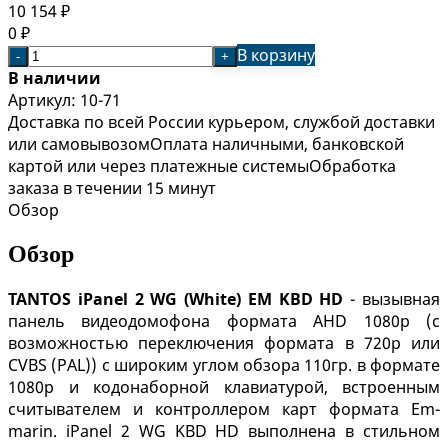
10 154
₽
0
₽
В корзину
-
+
В наличии
Артикул:
10-71
Доставка по всей России курьером, службой доставки
или самовывозом
Оплата наличными, банковской
картой или через платежные системы
Обработка
заказа в течении 15 минут
Обзор
Обзор
TANTOS
iPanel 2 WG (White) EM KBD HD
- вызывная
панель видеодомофона формата AHD 1080p (с
возможностью переключения формата в 720p или
CVBS (PAL)) с широким углом обзора 110гр. в формате
1080p и кодонаборной клавиатурой, встроенным
считывателем и контроллером карт формата Em-
marin. iPanel 2 WG KBD HD выполнена в стильном