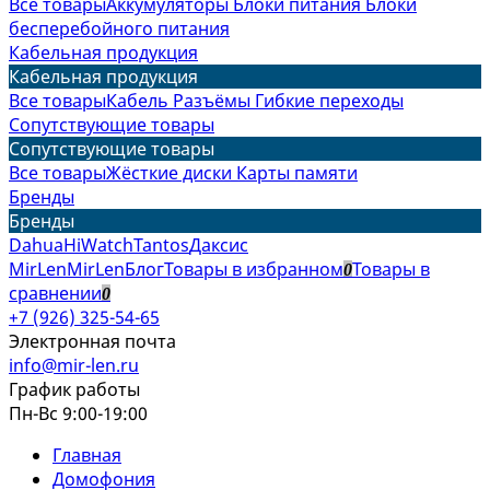
Все товары
Аккумуляторы
Блоки питания
Блоки
бесперебойного питания
Кабельная продукция
Кабельная продукция
Все товары
Кабель
Разъёмы
Гибкие переходы
Сопутствующие товары
Сопутствующие товары
Все товары
Жёсткие диски
Карты памяти
Бренды
Бренды
Dahua
HiWatch
Tantos
Даксис
MirLen
MirLen
Блог
Товары в избранном
Товары в
0
сравнении
0
+7 (926) 325-54-65
Электронная почта
info@mir-len.ru
График работы
Пн-Вс 9:00-19:00
Главная
Домофония