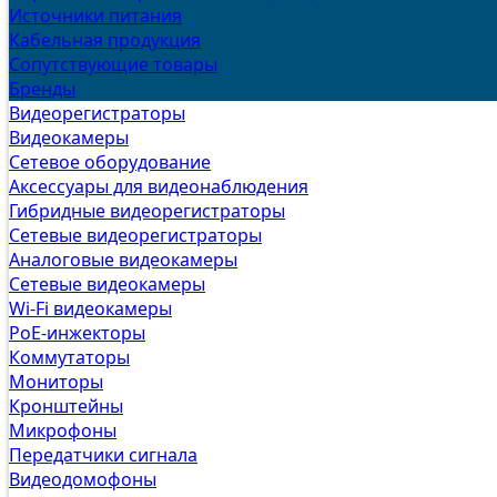
Источники питания
Кабельная продукция
Сопутствующие товары
Бренды
Видеорегистраторы
Видеокамеры
Сетевое оборудование
Аксессуары для видеонаблюдения
Гибридные видеорегистраторы
Сетевые видеорегистраторы
Аналоговые видеокамеры
Сетевые видеокамеры
Wi-Fi видеокамеры
PoE-инжекторы
Коммутаторы
Мониторы
Кронштейны
Микрофоны
Передатчики сигнала
Видеодомофоны