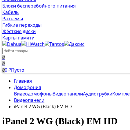
Блоки бесперебойного питания
Кабель
Разъёмы
Гибкие переходы
Жёсткие диски
Карты памяти
0
0
0
Пусто
0
₽
Главная
Домофония
Видеодомофоны
Видеопанели
Аудиотрубки
Компле
Видеопанели
iPanel 2 WG (Black) EM HD
iPanel 2 WG (Black) EM HD