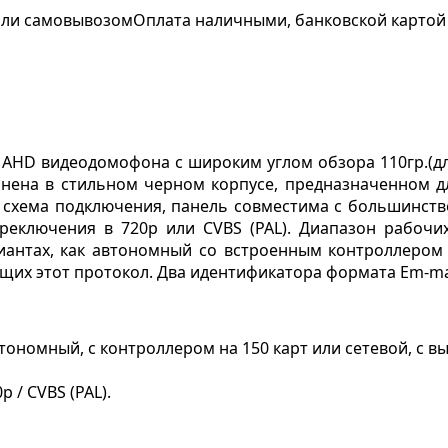
 или самовывозом
Оплата наличными, банковской картой
 AHD видеодомофона с широким углом обзора 110гр.(д
олнена в стильном черном корпусе, предназначенном 
я схема подключения, панель совместима с большинс
ключения в 720p или CVBS (PAL). Диапазон рабочих т
иантах, как автономный со встроенным контроллером 
щих этот протокол. Два идентификатора формата Em-mar
втономный, с контроллером на 150 карт или сетевой, с 
 / CVBS (PAL).