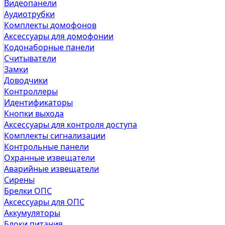
Видеопанели
Аудиотрубки
Комплекты домофонов
Аксессуары для домофонии
Кодонаборные панели
Считыватели
Замки
Доводчики
Контроллеры
Идентификаторы
Кнопки выхода
Аксессуары для контроля доступа
Комплекты сигнализации
Контрольные панели
Охранные извещатели
Аварийные извещатели
Сирены
Брелки ОПС
Аксессуары для ОПС
Аккумуляторы
Блоки питания