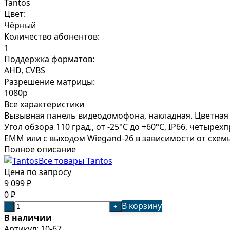
Tantos
Цвет:
Чёрный
Количество абонентов:
1
Поддержка форматов:
AHD, CVBS
Разрешение матрицы:
1080p
Все характеристики
Вызывная панель видеодомофона, накладная. Цветная 
Угол обзора 110 град., от -25°C до +60°C, IP66, чет
EMM или с выходом Wiegand-26 в зависимости от схемы
Полное описание
Все товары Tantos
Цена по запросу
9 099
₽
0
₽
В корзину
-
+
В наличии
Артикул:
10-67