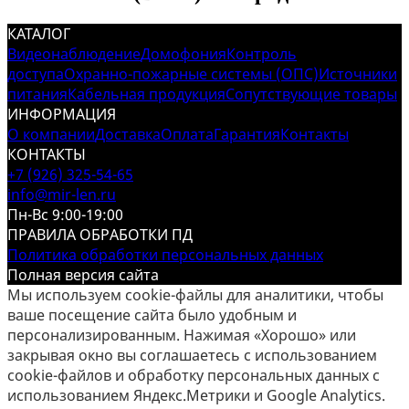
КАТАЛОГ
Видеонаблюдение
Домофония
Контроль
доступа
Охранно-пожарные системы (ОПС)
Источники
питания
Кабельная продукция
Сопутствующие товары
ИНФОРМАЦИЯ
О компании
Доставка
Оплата
Гарантия
Контакты
КОНТАКТЫ
+7 (926) 325-54-65
info@mir-len.ru
Пн-Вс 9:00-19:00
ПРАВИЛА ОБРАБОТКИ ПД
Политика обработки персональных данных
Полная версия сайта
Мы используем cookie-файлы для аналитики, чтобы
ваше посещение сайта было удобным и
персонализированным. Нажимая «Хорошо» или
закрывая окно вы соглашаетесь с использованием
cookie-файлов и обработку персональных данных с
использованием Яндекс.Метрики и Google Analytics.