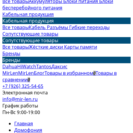
Все товары
Аккумуляторы
Блоки питания
Блоки
бесперебойного питания
Кабельная продукция
Кабельная продукция
Все товары
Кабель
Разъёмы
Гибкие переходы
Сопутствующие товары
Сопутствующие товары
Все товары
Жёсткие диски
Карты памяти
Бренды
Бренды
Dahua
HiWatch
Tantos
Даксис
MirLen
MirLen
Блог
Товары в избранном
Товары в
0
сравнении
0
+7 (926) 325-54-65
Электронная почта
info@mir-len.ru
График работы
Пн-Вс 9:00-19:00
Главная
Домофония