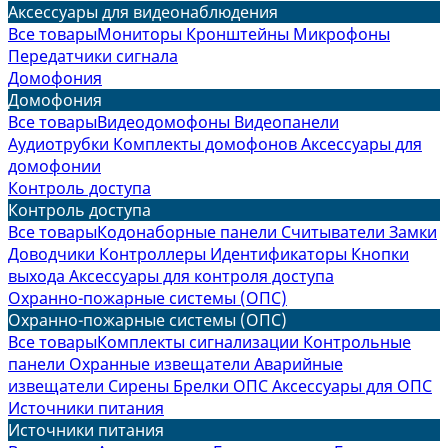
Аксессуары для видеонаблюдения
Все товары
Мониторы
Кронштейны
Микрофоны
Передатчики сигнала
Домофония
Домофония
Все товары
Видеодомофоны
Видеопанели
Аудиотрубки
Комплекты домофонов
Аксессуары для
домофонии
Контроль доступа
Контроль доступа
Все товары
Кодонаборные панели
Считыватели
Замки
Доводчики
Контроллеры
Идентификаторы
Кнопки
выхода
Аксессуары для контроля доступа
Охранно-пожарные системы (ОПС)
Охранно-пожарные системы (ОПС)
Все товары
Комплекты сигнализации
Контрольные
панели
Охранные извещатели
Аварийные
извещатели
Сирены
Брелки ОПС
Аксессуары для ОПС
Источники питания
Источники питания