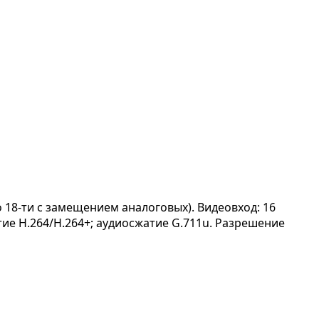
о 18-ти с замещением аналоговых). Видеовход: 16
атие H.264/H.264+; аудиосжатие G.711u. Разрешение