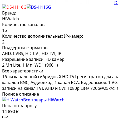
Бренд:
HiWatch
Количество каналов:
16
Количество дополнительных IP-камер:
2
Поддержка форматов:
AHD, CVBS, HD-CVI, HD-TVI, IP
Разрешение записи HD камер:
2 Мп Lite, 1 Мп, WD1 (960H)
Все характеристики
16-ти канальный гибридный HD-TVI регистратор для ана
каналов BNC; Аудиовход: 1 канал RCA; Видеовыход: 1 V
записи на канал:TVI, AHD и CVI: 1080p Lite/ 720p@25к/с
Полное описание
Все товары HiWatch
Цена по запросу
14 890
₽
0
₽