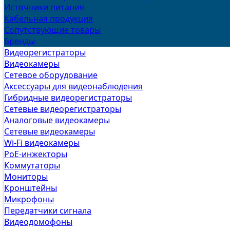
Источники питания
Кабельная продукция
Сопутствующие товары
Бренды
Видеорегистраторы
Видеокамеры
Сетевое оборудование
Аксессуары для видеонаблюдения
Гибридные видеорегистраторы
Сетевые видеорегистраторы
Аналоговые видеокамеры
Сетевые видеокамеры
Wi-Fi видеокамеры
PoE-инжекторы
Коммутаторы
Мониторы
Кронштейны
Микрофоны
Передатчики сигнала
Видеодомофоны