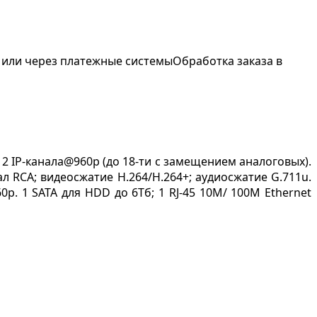
 или через платежные системы
Обработка заказа в
 2 IP-канала@960p (до 18-ти с замещением аналоговых).
ал RCA; видеосжатие H.264/H.264+; аудиосжатие G.711u.
0p. 1 SATA для HDD до 6Тб; 1 RJ-45 10M/ 100M Ethernet