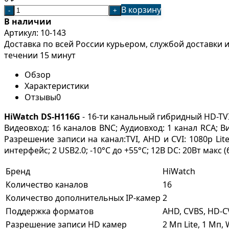
В корзину
-
+
В наличии
Артикул:
10-143
Доставка по всей России курьером, службой доставки
течении 15 минут
Обзор
Характеристики
Отзывы
0
HiWatch
DS-H116G
- 16-ти канальный гибридный HD-TVI
Видеовход: 16 каналов BNC; Аудиовход: 1 канал RCA; В
Разрешение записи на канал:TVI, AHD и CVI: 1080p Lit
интерфейс; 2 USB2.0; -10°C до +55°C; 12В DC: 20Вт макс 
Бренд
HiWatch
Количество каналов
16
Количество дополнительных IP-камер
2
Поддержка форматов
AHD, CVBS, HD-CV
Разрешение записи HD камер
2 Мп Lite, 1 Мп,