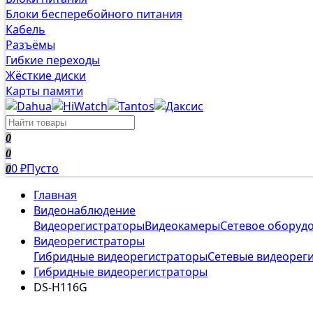
Блоки бесперебойного питания
Кабель
Разъёмы
Гибкие переходы
Жёсткие диски
Карты памяти
0
0
0
Пусто
0
₽
Главная
Видеонаблюдение
Видеорегистраторы
Видеокамеры
Сетевое оборуд
Видеорегистраторы
Гибридные видеорегистраторы
Сетевые видеорег
Гибридные видеорегистраторы
DS-H116G