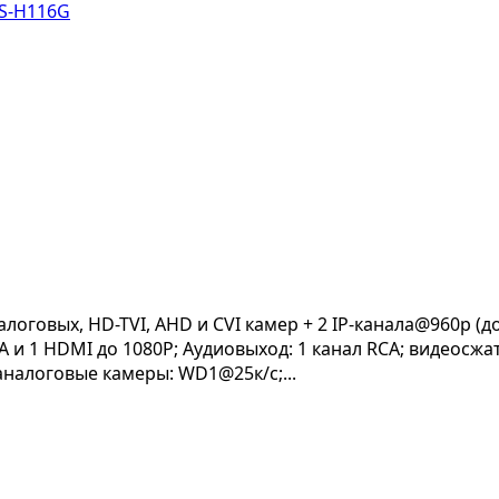
логовых, HD-TVI, AHD и CVI камер + 2 IP-канала@960p (д
GA и 1 HDMI до 1080P; Аудиовыход: 1 канал RCA; видеосж
; аналоговые камеры: WD1@25к/с;...