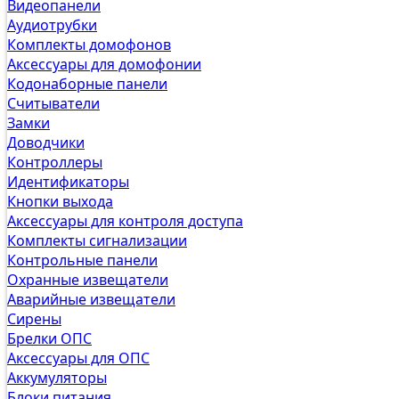
Видеопанели
Аудиотрубки
Комплекты домофонов
Аксессуары для домофонии
Кодонаборные панели
Считыватели
Замки
Доводчики
Контроллеры
Идентификаторы
Кнопки выхода
Аксессуары для контроля доступа
Комплекты сигнализации
Контрольные панели
Охранные извещатели
Аварийные извещатели
Сирены
Брелки ОПС
Аксессуары для ОПС
Аккумуляторы
Блоки питания