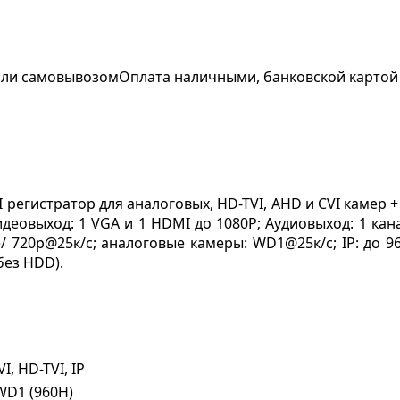
 или самовывозом
Оплата наличными, банковской картой
 регистратор для аналоговых, HD-TVI, AHD и CVI камер +
идеовыход: 1 VGA и 1 HDMI до 1080P; Аудиовыход: 1 кан
e/ 720p@25к/с; аналоговые камеры: WD1@25к/с; IP: до 96
(без HDD).
I, HD-TVI, IP
 WD1 (960H)