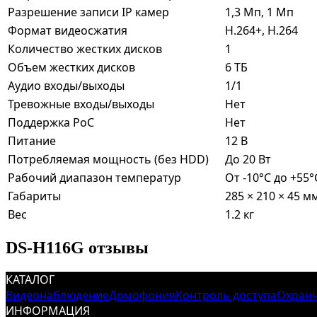
Разрешение записи IP камер
1,3 Мп, 1 Мп
Формат видеосжатия
H.264+, H.264
Количество жестких дисков
1
Объем жестких дисков
6 ТБ
Аудио входы/выходы
1/1
Тревожные входы/выходы
Нет
Поддержка PoC
Нет
Питание
12 В
Потребляемая мощность (без HDD)
До 20 Вт
Рабочий диапазон температур
От -10°C до +55°
Габариты
285 × 210 × 45 м
Вес
1.2 кг
DS-H116G отзывы
КАТАЛОГ
Видеонаблюдение
Домофония
Контроль доступа
Охранн
ИНФОРМАЦИЯ