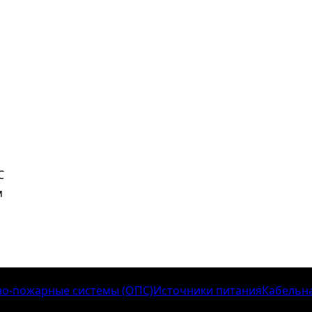
C
м
о-пожарные системы (ОПС)
Источники питания
Кабельн