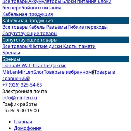
Все товары
Аккумуляторы
Блоки питания
Блоки
бесперебойного питания
Кабельная продукция
Кабельная продукция
Все товары
Кабель
Разъёмы
Гибкие переходы
Сопутствующие товары
Сопутствующие товары
Все товары
Жёсткие диски
Карты памяти
Бренды
Бренды
Dahua
HiWatch
Tantos
Даксис
MirLen
MirLen
Блог
Товары в избранном
Товары в
0
сравнении
0
+7 (926) 325-54-65
Электронная почта
info@mir-len.ru
График работы
Пн-Вс 9:00-19:00
Главная
Домофония