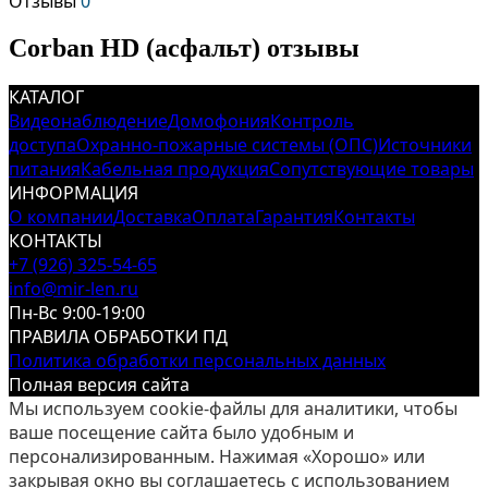
Отзывы
0
Corban HD (асфальт) отзывы
КАТАЛОГ
Видеонаблюдение
Домофония
Контроль
доступа
Охранно-пожарные системы (ОПС)
Источники
питания
Кабельная продукция
Сопутствующие товары
ИНФОРМАЦИЯ
О компании
Доставка
Оплата
Гарантия
Контакты
КОНТАКТЫ
+7 (926) 325-54-65
info@mir-len.ru
Пн-Вс 9:00-19:00
ПРАВИЛА ОБРАБОТКИ ПД
Политика обработки персональных данных
Полная версия сайта
Мы используем cookie-файлы для аналитики, чтобы
ваше посещение сайта было удобным и
персонализированным. Нажимая «Хорошо» или
закрывая окно вы соглашаетесь с использованием