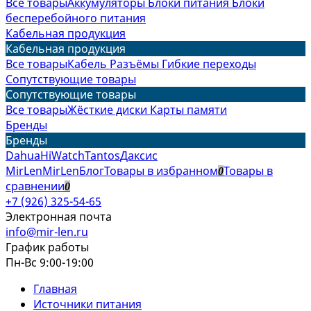
Все товары
Аккумуляторы
Блоки питания
Блоки
бесперебойного питания
Кабельная продукция
Кабельная продукция
Все товары
Кабель
Разъёмы
Гибкие переходы
Сопутствующие товары
Сопутствующие товары
Все товары
Жёсткие диски
Карты памяти
Бренды
Бренды
Dahua
HiWatch
Tantos
Даксис
MirLen
MirLen
Блог
Товары в избранном
Товары в
0
сравнении
0
+7 (926) 325-54-65
Электронная почта
info@mir-len.ru
График работы
Пн-Вс 9:00-19:00
Главная
Источники питания