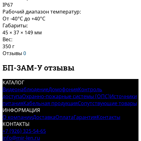
IP67
Рабочий диапазон температур:
От -40°C до +40°C
Габариты:
45 × 37 × 149 мм
Вес:
350 г
Отзывы
0
БП-3АМ-У отзывы
КАТАЛОГ
Видеонаблюдение
Домофония
Контроль
доступа
Охранно-пожарные системы (ОПС)
Источники
питания
Кабельная продукция
Сопутствующие товары
ИНФОРМАЦИЯ
О компании
Доставка
Оплата
Гарантия
Контакты
КОНТАКТЫ
+7 (926) 325-54-65
info@mir-len.ru