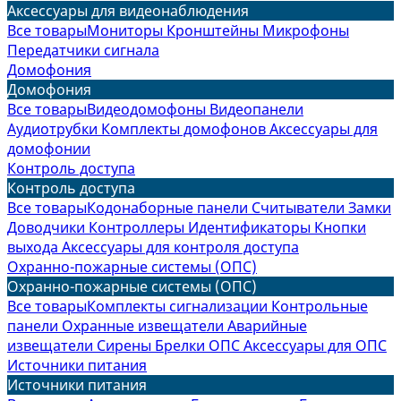
Аксессуары для видеонаблюдения
Все товары
Мониторы
Кронштейны
Микрофоны
Передатчики сигнала
Домофония
Домофония
Все товары
Видеодомофоны
Видеопанели
Аудиотрубки
Комплекты домофонов
Аксессуары для
домофонии
Контроль доступа
Контроль доступа
Все товары
Кодонаборные панели
Считыватели
Замки
Доводчики
Контроллеры
Идентификаторы
Кнопки
выхода
Аксессуары для контроля доступа
Охранно-пожарные системы (ОПС)
Охранно-пожарные системы (ОПС)
Все товары
Комплекты сигнализации
Контрольные
панели
Охранные извещатели
Аварийные
извещатели
Сирены
Брелки ОПС
Аксессуары для ОПС
Источники питания
Источники питания