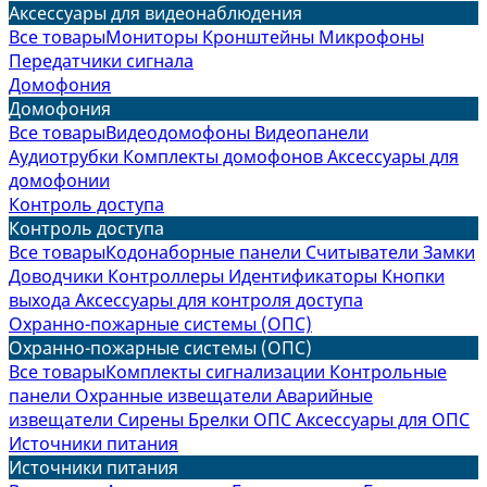
Аксессуары для видеонаблюдения
Все товары
Мониторы
Кронштейны
Микрофоны
Передатчики сигнала
Домофония
Домофония
Все товары
Видеодомофоны
Видеопанели
Аудиотрубки
Комплекты домофонов
Аксессуары для
домофонии
Контроль доступа
Контроль доступа
Все товары
Кодонаборные панели
Считыватели
Замки
Доводчики
Контроллеры
Идентификаторы
Кнопки
выхода
Аксессуары для контроля доступа
Охранно-пожарные системы (ОПС)
Охранно-пожарные системы (ОПС)
Все товары
Комплекты сигнализации
Контрольные
панели
Охранные извещатели
Аварийные
извещатели
Сирены
Брелки ОПС
Аксессуары для ОПС
Источники питания
Источники питания