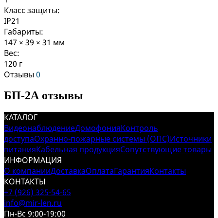
Класс защиты:
IP21
Габариты:
147 × 39 × 31 мм
Вес:
120 г
Отзывы
0
БП-2А отзывы
КАТАЛОГ
Видеонаблюдение
Домофония
Контроль
доступа
Охранно-пожарные системы (ОПС)
Источники
питания
Кабельная продукция
Сопутствующие товары
ИНФОРМАЦИЯ
О компании
Доставка
Оплата
Гарантия
Контакты
КОНТАКТЫ
+7 (926) 325-54-65
info@mir-len.ru
Пн-Вс 9:00-19:00