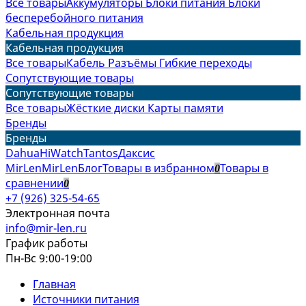
Все товары
Аккумуляторы
Блоки питания
Блоки
бесперебойного питания
Кабельная продукция
Кабельная продукция
Все товары
Кабель
Разъёмы
Гибкие переходы
Сопутствующие товары
Сопутствующие товары
Все товары
Жёсткие диски
Карты памяти
Бренды
Бренды
Dahua
HiWatch
Tantos
Даксис
MirLen
MirLen
Блог
Товары в избранном
Товары в
0
сравнении
0
+7 (926) 325-54-65
Электронная почта
info@mir-len.ru
График работы
Пн-Вс 9:00-19:00
Главная
Источники питания