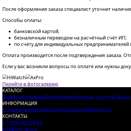
После оформления заказа специалист уточнит наличие 
Способы оплаты:
банковской картой;
безналичным переводом на расчётный счёт ИП;
по счёту для индивидуальных предпринимателей 
Оплата производится после подтверждения заказа. Отг
Если у вас возникли вопросы по оплате или нужны доку
Перейти в фотогалерею
КАТАЛОГ
Видеонаблюдение
Домофония
Контроль доступа
Охранн
ИНФОРМАЦИЯ
О компании
Доставка
Оплата
Гарантия
Контакты
КОНТАКТЫ
+7 (926) 325-54-65
info@mir-len.ru