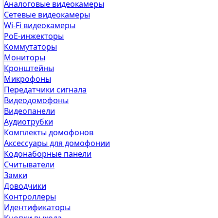
Аналоговые видеокамеры
Сетевые видеокамеры
Wi-Fi видеокамеры
PoE-инжекторы
Коммутаторы
Мониторы
Кронштейны
Микрофоны
Передатчики сигнала
Видеодомофоны
Видеопанели
Аудиотрубки
Комплекты домофонов
Аксессуары для домофонии
Кодонаборные панели
Считыватели
Замки
Доводчики
Контроллеры
Идентификаторы
Кнопки выхода