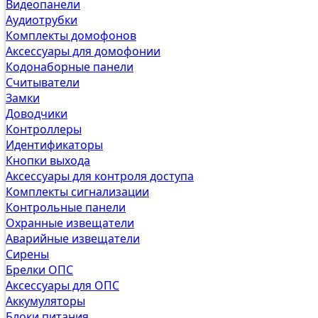
Видеопанели
Аудиотрубки
Комплекты домофонов
Аксессуары для домофонии
Кодонаборные панели
Считыватели
Замки
Доводчики
Контроллеры
Идентификаторы
Кнопки выхода
Аксессуары для контроля доступа
Комплекты сигнализации
Контрольные панели
Охранные извещатели
Аварийные извещатели
Сирены
Брелки ОПС
Аксессуары для ОПС
Аккумуляторы
Блоки питания