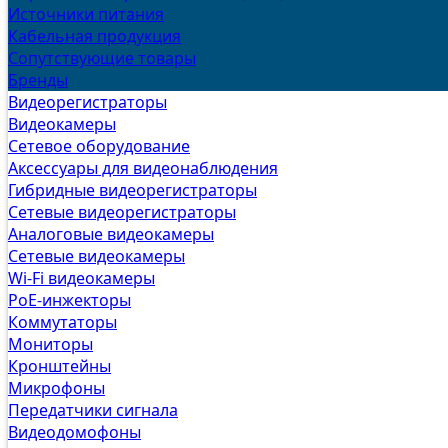
Источники питания
Кабельная продукция
Сопутствующие товары
Бренды
Видеорегистраторы
Видеокамеры
Сетевое оборудование
Аксессуары для видеонаблюдения
Гибридные видеорегистраторы
Сетевые видеорегистраторы
Аналоговые видеокамеры
Сетевые видеокамеры
Wi-Fi видеокамеры
PoE-инжекторы
Коммутаторы
Мониторы
Кронштейны
Микрофоны
Передатчики сигнала
Видеодомофоны