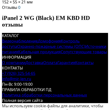
152 × 55 × 21 мм
Отзывы
0
iPanel 2 WG (Black) EM KBD HD
отзывы
КАТАЛОГ
Видеонаблюдение
Домофония
Контроль
доступа
Охранно-пожарные системы (ОПС)
Источники
питания
Кабельная продукция
Сопутствующие товары
ИНФОРМАЦИЯ
О компании
Доставка
Оплата
Гарантия
Контакты
КОНТАКТЫ
+7 (926) 325-54-65
info@mir-len.ru
Пн-Вс 9:00-19:00
ПРАВИЛА ОБРАБОТКИ ПД
Политика обработки персональных данных
Полная версия сайта
Мы используем cookie-файлы для аналитики, чтобы