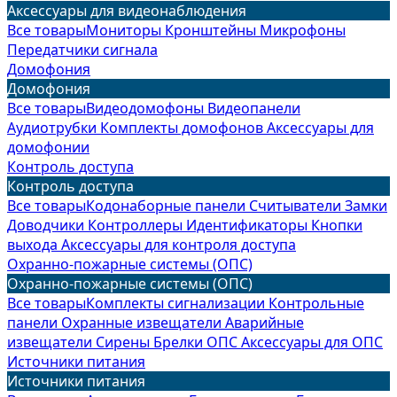
Аксессуары для видеонаблюдения
Все товары
Мониторы
Кронштейны
Микрофоны
Передатчики сигнала
Домофония
Домофония
Все товары
Видеодомофоны
Видеопанели
Аудиотрубки
Комплекты домофонов
Аксессуары для
домофонии
Контроль доступа
Контроль доступа
Все товары
Кодонаборные панели
Считыватели
Замки
Доводчики
Контроллеры
Идентификаторы
Кнопки
выхода
Аксессуары для контроля доступа
Охранно-пожарные системы (ОПС)
Охранно-пожарные системы (ОПС)
Все товары
Комплекты сигнализации
Контрольные
панели
Охранные извещатели
Аварийные
извещатели
Сирены
Брелки ОПС
Аксессуары для ОПС
Источники питания
Источники питания