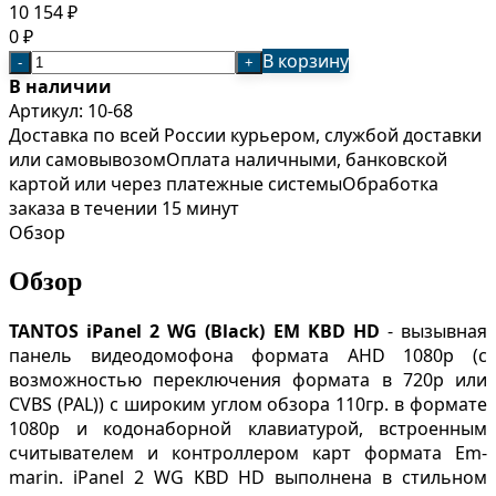
10 154
₽
0
₽
В корзину
-
+
В наличии
Артикул:
10-68
Доставка по всей России курьером, службой доставки
или самовывозом
Оплата наличными, банковской
картой или через платежные системы
Обработка
заказа в течении 15 минут
Обзор
Обзор
TANTOS
iPanel 2 WG (Black) EM KBD HD
- вызывная
панель видеодомофона формата AHD 1080p (с
возможностью переключения формата в 720p или
CVBS (PAL)) с широким углом обзора 110гр. в формате
1080p и кодонаборной клавиатурой, встроенным
считывателем и контроллером карт формата Em-
marin. iPanel 2 WG KBD HD выполнена в стильном