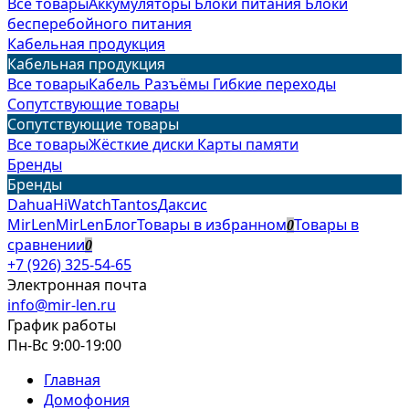
Все товары
Аккумуляторы
Блоки питания
Блоки
бесперебойного питания
Кабельная продукция
Кабельная продукция
Все товары
Кабель
Разъёмы
Гибкие переходы
Сопутствующие товары
Сопутствующие товары
Все товары
Жёсткие диски
Карты памяти
Бренды
Бренды
Dahua
HiWatch
Tantos
Даксис
MirLen
MirLen
Блог
Товары в избранном
Товары в
0
сравнении
0
+7 (926) 325-54-65
Электронная почта
info@mir-len.ru
График работы
Пн-Вс 9:00-19:00
Главная
Домофония