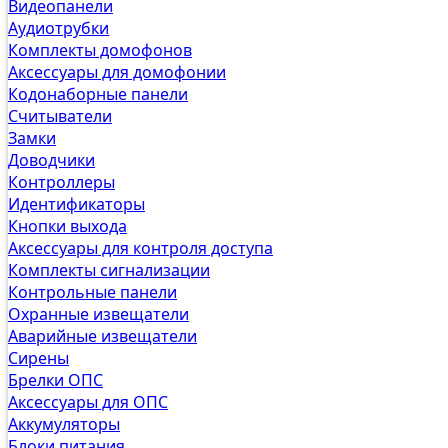
Видеопанели
Аудиотрубки
Комплекты домофонов
Аксессуары для домофонии
Кодонаборные панели
Считыватели
Замки
Доводчики
Контроллеры
Идентификаторы
Кнопки выхода
Аксессуары для контроля доступа
Комплекты сигнализации
Контрольные панели
Охранные извещатели
Аварийные извещатели
Сирены
Брелки ОПС
Аксессуары для ОПС
Аккумуляторы
Блоки питания