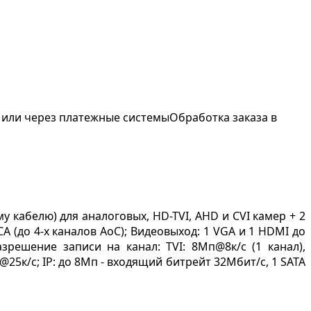
 или через платежные системы
Обработка заказа в
у кабелю) для аналоговых, HD-TVI, AHD и CVI камер + 2
CA (до 4-х каналов AoC); Видеовыход: 1 VGA и 1 HDMI до
азрешение записи на канал: TVI: 8Мп@8к/с (1 канал),
25к/с; IP: до 8Мп - входящий битрейт 32Мбит/с, 1 SATA