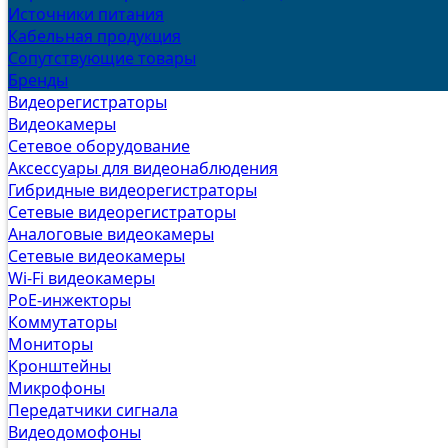
Источники питания
Кабельная продукция
Сопутствующие товары
Бренды
Видеорегистраторы
Видеокамеры
Сетевое оборудование
Аксессуары для видеонаблюдения
Гибридные видеорегистраторы
Сетевые видеорегистраторы
Аналоговые видеокамеры
Сетевые видеокамеры
Wi-Fi видеокамеры
PoE-инжекторы
Коммутаторы
Мониторы
Кронштейны
Микрофоны
Передатчики сигнала
Видеодомофоны