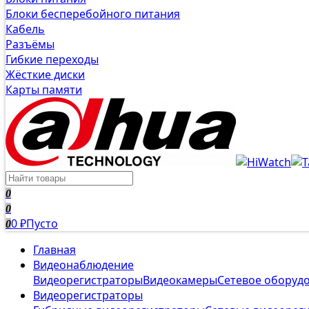
Блоки бесперебойного питания
Кабель
Разъёмы
Гибкие переходы
Жёсткие диски
Карты памяти
0
0
0
Пусто
0
₽
Главная
Видеонаблюдение
Видеорегистраторы
Видеокамеры
Сетевое оборуд
Видеорегистраторы