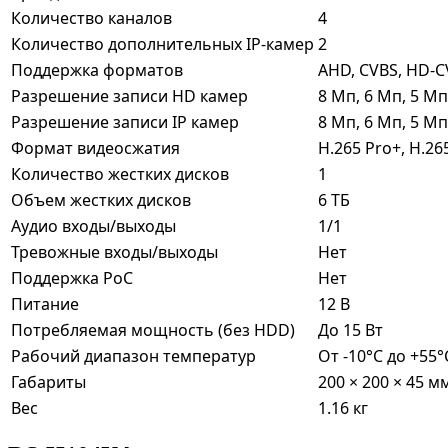
Количество каналов
4
Количество дополнительных IP-камер
2
Поддержка форматов
AHD, CVBS, HD-CV
Разрешение записи HD камер
8 Мп, 6 Мп, 5 Мп
Разрешение записи IP камер
8 Мп, 6 Мп, 5 Мп
Формат видеосжатия
H.265 Pro+, H.26
Количество жестких дисков
1
Объем жестких дисков
6 ТБ
Аудио входы/выходы
1/1
Тревожные входы/выходы
Нет
Поддержка PoC
Нет
Питание
12 В
Потребляемая мощность (без HDD)
До 15 Вт
Рабочий диапазон температур
От -10°C до +55°
Габариты
200 × 200 × 45 м
Вес
1.16 кг