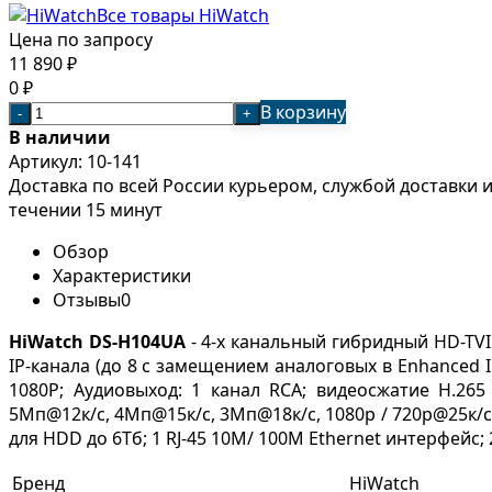
Все товары HiWatch
Цена по запросу
11 890
₽
0
₽
В корзину
-
+
В наличии
Артикул:
10-141
Доставка по всей России курьером, службой доставки
течении 15 минут
Обзор
Характеристики
Отзывы
0
HiWatch
DS-H104UA
- 4-х канальный гибридный HD-TVI 
IP-канала (до 8 с замещением аналоговых в Enhanced IP
1080Р; Аудиовыход: 1 канал RCA; видеосжатие H.265 
5Мп@12к/с, 4Мп@15к/с, 3Мп@18к/с, 1080p / 720p@25к/с;
для HDD до 6Тб; 1 RJ-45 10M/ 100M Ethernet интерфейс; 2
Бренд
HiWatch