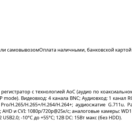
 или самовывозом
Оплата наличными, банковской картой
регистратор с технологией AoC (аудио по коаксиальном
 mode). Видеовход: 4 канала BNC; Аудиовход: 1 канал R
Pro/H.265/H.265+/H.264/H.264+; аудиосжатие G.711u. Р
 AHD и CVI: 1080p/720p@25к/с; аналоговые камеры: WD1@
 USB2.0; -10°C до +55°C; 12В DC: 15Вт макс (без HDD).