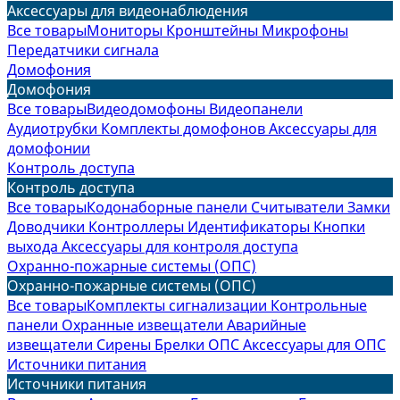
Аксессуары для видеонаблюдения
Все товары
Мониторы
Кронштейны
Микрофоны
Передатчики сигнала
Домофония
Домофония
Все товары
Видеодомофоны
Видеопанели
Аудиотрубки
Комплекты домофонов
Аксессуары для
домофонии
Контроль доступа
Контроль доступа
Все товары
Кодонаборные панели
Считыватели
Замки
Доводчики
Контроллеры
Идентификаторы
Кнопки
выхода
Аксессуары для контроля доступа
Охранно-пожарные системы (ОПС)
Охранно-пожарные системы (ОПС)
Все товары
Комплекты сигнализации
Контрольные
панели
Охранные извещатели
Аварийные
извещатели
Сирены
Брелки ОПС
Аксессуары для ОПС
Источники питания
Источники питания