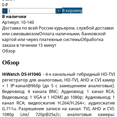
0
₽
В корзину
-
+
В наличии
Артикул:
10-140
Доставка по всей России курьером, службой доставки
или самовывозом
Оплата наличными, банковской
картой или через платежные системы
Обработка
заказа в течении 15 минут
Обзор
Обзор
HiWatch
DS-H104G
- 4-х канальный гибридный HD-TVI
регистратор для аналоговых, HD-TVI, AHD и CVI камер
+ 1 IP-канал@960p (до 5 с замещением аналоговых).
Видеовход: 4 канала BNC; Аудиовход: 1 канал RCA;
Видеовыход: 1 VGA и 1 HDMI до 1080p; Аудиовыход: 1
канал RCA; видеосжатие H.264/H.264+; аудиосжатие
G.711u. Разрешение записи на канал: TVI, AHD и CVI:
1080p Lite/ 720p@25к/с; аналоговые камеры: