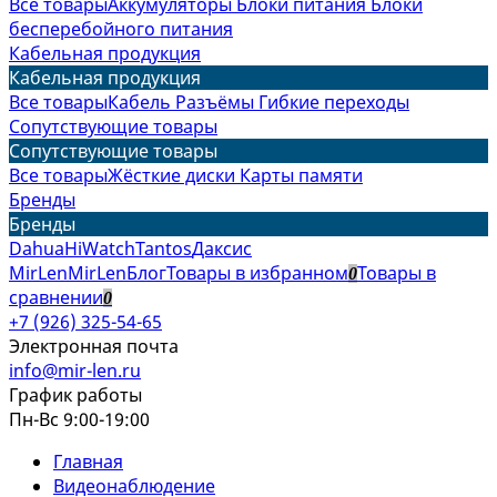
Все товары
Аккумуляторы
Блоки питания
Блоки
бесперебойного питания
Кабельная продукция
Кабельная продукция
Все товары
Кабель
Разъёмы
Гибкие переходы
Сопутствующие товары
Сопутствующие товары
Все товары
Жёсткие диски
Карты памяти
Бренды
Бренды
Dahua
HiWatch
Tantos
Даксис
MirLen
MirLen
Блог
Товары в избранном
Товары в
0
сравнении
0
+7 (926) 325-54-65
Электронная почта
info@mir-len.ru
График работы
Пн-Вс 9:00-19:00
Главная
Видеонаблюдение