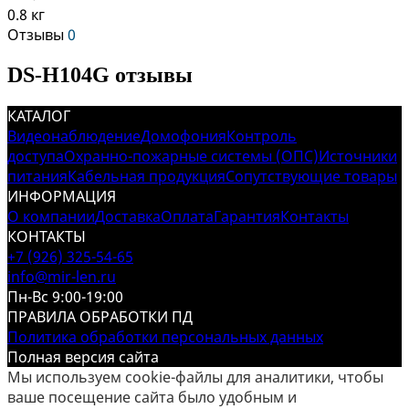
0.8 кг
Отзывы
0
DS-H104G отзывы
КАТАЛОГ
Видеонаблюдение
Домофония
Контроль
доступа
Охранно-пожарные системы (ОПС)
Источники
питания
Кабельная продукция
Сопутствующие товары
ИНФОРМАЦИЯ
О компании
Доставка
Оплата
Гарантия
Контакты
КОНТАКТЫ
+7 (926) 325-54-65
info@mir-len.ru
Пн-Вс 9:00-19:00
ПРАВИЛА ОБРАБОТКИ ПД
Политика обработки персональных данных
Полная версия сайта
Мы используем cookie-файлы для аналитики, чтобы
ваше посещение сайта было удобным и