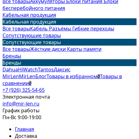
Все товары
Аккумуляторы
Блоки питания
Блоки
бесперебойного питания
Кабельная продукция
Кабельная продукция
Все товары
Кабель
Разъёмы
Гибкие переходы
Сопутствующие товары
Сопутствующие товары
Все товары
Жёсткие диски
Карты памяти
Бренды
Бренды
Dahua
HiWatch
Tantos
Даксис
MirLen
MirLen
Блог
Товары в избранном
Товары в
0
сравнении
0
+7 (926) 325-54-65
Электронная почта
info@mir-len.ru
График работы
Пн-Вс 9:00-19:00
Главная
Доставка