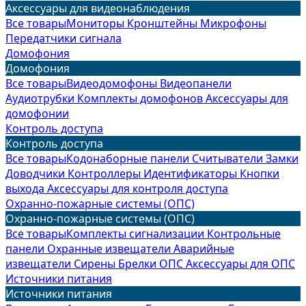
Аксессуары для видеонаблюдения
Все товары
Мониторы
Кронштейны
Микрофоны
Передатчики сигнала
Домофония
Домофония
Все товары
Видеодомофоны
Видеопанели
Аудиотрубки
Комплекты домофонов
Аксессуары для
домофонии
Контроль доступа
Контроль доступа
Все товары
Кодонаборные панели
Считыватели
Замки
Доводчики
Контроллеры
Идентификаторы
Кнопки
выхода
Аксессуары для контроля доступа
Охранно-пожарные системы (ОПС)
Охранно-пожарные системы (ОПС)
Все товары
Комплекты сигнализации
Контрольные
панели
Охранные извещатели
Аварийные
извещатели
Сирены
Брелки ОПС
Аксессуары для ОПС
Источники питания
Источники питания